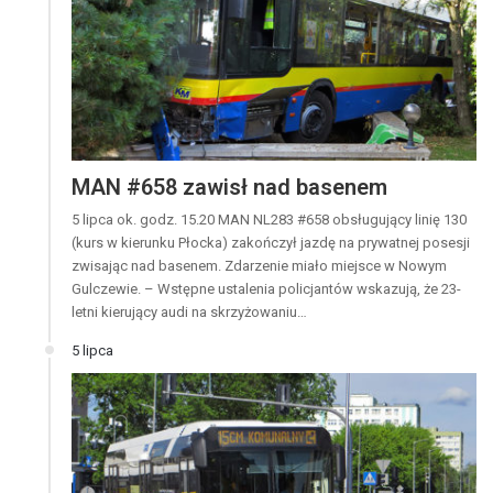
MAN #658 zawisł nad basenem
5 lipca ok. godz. 15.20 MAN NL283 #658 obsługujący linię 130
(kurs w kierunku Płocka) zakończył jazdę na prywatnej posesji
zwisając nad basenem. Zdarzenie miało miejsce w Nowym
Gulczewie. – Wstępne ustalenia policjantów wskazują, że 23-
letni kierujący audi na skrzyżowaniu…
5 lipca