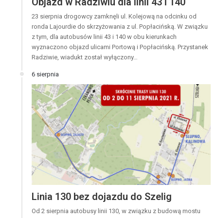
Objazd w Radziwiu dla linii 43 i 140
23 sierpnia drogowcy zamknęli ul. Kolejową na odcinku od
ronda Lajourdie do skrzyżowania z ul. Popłacińską. W związku
z tym, dla autobusów linii 43 i 140 w obu kierunkach
wyznaczono objazd ulicami Portową i Popłacińską. Przystanek
Radziwie, wiadukt został wyłączony…
6 sierpnia
Linia 130 bez dojazdu do Szelig
Od 2 sierpnia autobusy linii 130, w związku z budową mostu