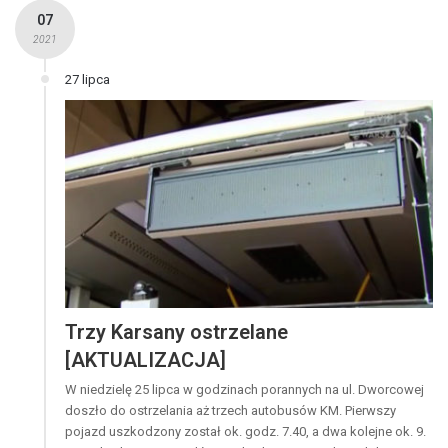
07
2021
27 lipca
Trzy Karsany ostrzelane
[AKTUALIZACJA]
W niedzielę 25 lipca w godzinach porannych na ul. Dworcowej
doszło do ostrzelania aż trzech autobusów KM. Pierwszy
pojazd uszkodzony został ok. godz. 7.40, a dwa kolejne ok. 9.