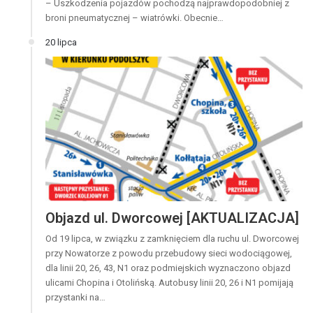
– Uszkodzenia pojazdów pochodzą najprawdopodobniej z
broni pneumatycznej – wiatrówki. Obecnie…
20 lipca
Objazd ul. Dworcowej [AKTUALIZACJA]
Od 19 lipca, w związku z zamknięciem dla ruchu ul. Dworcowej
przy Nowatorze z powodu przebudowy sieci wodociągowej,
dla linii 20, 26, 43, N1 oraz podmiejskich wyznaczono objazd
ulicami Chopina i Otolińską. Autobusy linii 20, 26 i N1 pomijają
przystanki na…