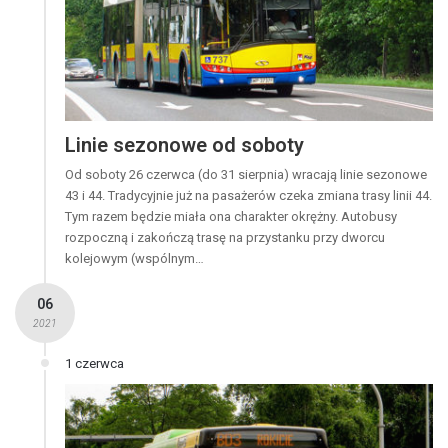
Linie sezonowe od soboty
Od soboty 26 czerwca (do 31 sierpnia) wracają linie sezonowe
43 i 44. Tradycyjnie już na pasażerów czeka zmiana trasy linii 44.
Tym razem będzie miała ona charakter okrężny. Autobusy
rozpoczną i zakończą trasę na przystanku przy dworcu
kolejowym (wspólnym…
06
2021
1 czerwca