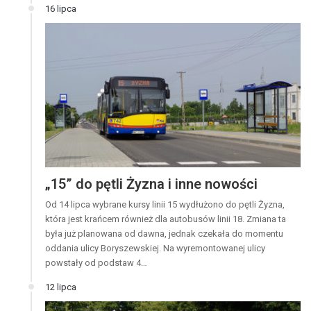
16 lipca
„15” do pętli Żyzna i inne nowości
Od 14 lipca wybrane kursy linii 15 wydłużono do pętli Żyzna,
która jest krańcem również dla autobusów linii 18. Zmiana ta
była już planowana od dawna, jednak czekała do momentu
oddania ulicy Boryszewskiej. Na wyremontowanej ulicy
powstały od podstaw 4…
12 lipca