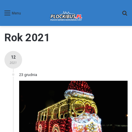
W
Menu
Rok 2021
12
2021
23 grudnia