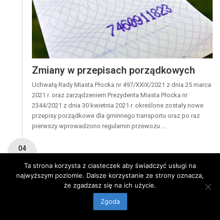
Zmiany w przepisach porządkowych
Uchwałą Rady Miasta Płocka nr 497/XXIX/2021 z dnia 25 marca
2021 r. oraz zarządzeniem Prezydenta Miasta Płocka nr
2344/2021 z dnia 30 kwietnia 2021 r. określone zostały nowe
przepisy porządkowe dla gminnego transportu oraz po raz
pierwszy wprowadzono regulamin przewozu.…
04
2021
Ta strona korzysta z ciasteczek aby świadczyć usługi na
najwyższym poziomie. Dalsze korzystanie ze strony oznacza,
30 kwietnia
że zgadzasz się na ich użycie.
Zgoda