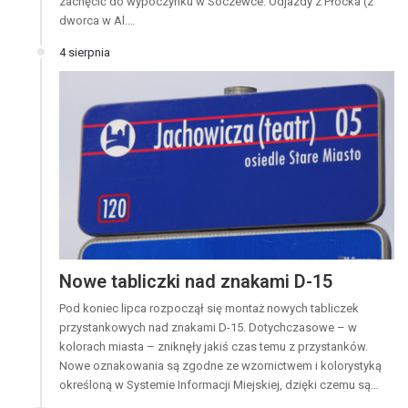
zachęcić do wypoczynku w Soczewce. Odjazdy z Płocka (z
dworca w Al.…
4 sierpnia
Nowe tabliczki nad znakami D-15
Pod koniec lipca rozpoczął się montaż nowych tabliczek
przystankowych nad znakami D-15. Dotychczasowe – w
kolorach miasta – zniknęły jakiś czas temu z przystanków.
Nowe oznakowania są zgodne ze wzornictwem i kolorystyką
określoną w Systemie Informacji Miejskiej, dzięki czemu są…