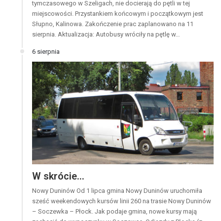
tymczasowego w Szeligach, nie docierają do pętli w tej
miejscowości. Przystankiem końcowym i początkowym jest
Słupno, Kalinowa. Zakończenie prac zaplanowano na 11
sierpnia. Aktualizacja: Autobusy wróciły na pętlę w…
6 sierpnia
W skrócie…
Nowy Duninów Od 1 lipca gmina Nowy Duninów uruchomiła
sześć weekendowych kursów linii 260 na trasie Nowy Duninów
– Soczewka – Płock. Jak podaje gmina, nowe kursy mają