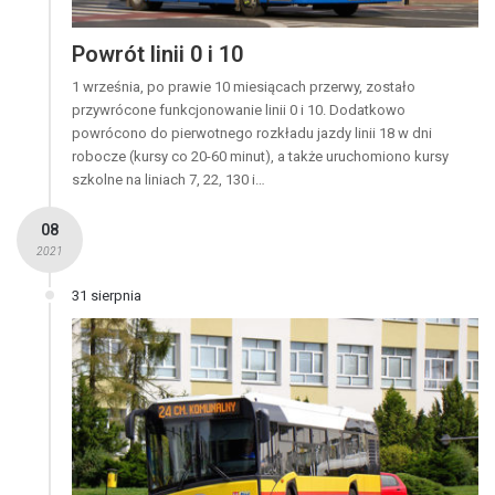
Powrót linii 0 i 10
1 września, po prawie 10 miesiącach przerwy, zostało
przywrócone funkcjonowanie linii 0 i 10. Dodatkowo
powrócono do pierwotnego rozkładu jazdy linii 18 w dni
robocze (kursy co 20-60 minut), a także uruchomiono kursy
szkolne na liniach 7, 22, 130 i…
08
2021
31 sierpnia