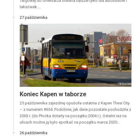
Targowej do cmentarza otwarta będzie tylko dla autobusów i
taksówek.…
27 października
Koniec Kapen w taborze
25 października zajezdnię opuściła ostatnia z Kapen Thesi City
– z numerem #654. Podobnie, jak dwie pozostałe pochodziła z
2003 r. (do Płocka dotarły na początku 2004 r.). Ostatni raz na
ulicach można ją było spotkać na początku marca 2020…
26 października