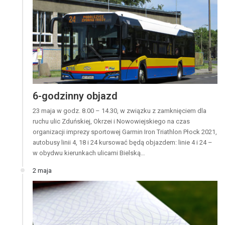
6-godzinny objazd
23 maja w godz. 8.00 – 14.30, w związku z zamknięciem dla
ruchu ulic Zduńskiej, Okrzei i Nowowiejskiego na czas
organizacji imprezy sportowej Garmin Iron Triathlon Płock 2021,
autobusy linii 4, 18 i 24 kursować będą objazdem: linie 4 i 24 –
w obydwu kierunkach ulicami Bielską…
2 maja