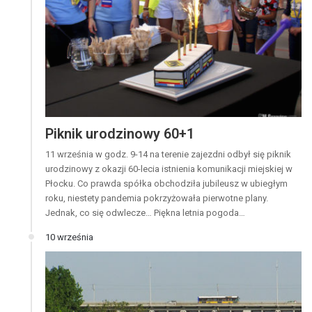
Piknik urodzinowy 60+1
11 września w godz. 9-14 na terenie zajezdni odbył się piknik
urodzinowy z okazji 60-lecia istnienia komunikacji miejskiej w
Płocku. Co prawda spółka obchodziła jubileusz w ubiegłym
roku, niestety pandemia pokrzyżowała pierwotne plany.
Jednak, co się odwlecze… Piękna letnia pogoda…
10 września