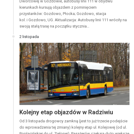
Dworcowej w Gozdowie, autobusy linii 111 w obydwu
kierunkach kursują objazdem z pominięciem
przystanków: Gozdowo, Płocka; Gozdowo, stacja
kol. i Gozdowo, UG. Aktualizacja: Autobusy linii 111 wróciły na
swoją stałą trasę na początku stycznia…
2 listopada
Kolejny etap objazdów w Radziwiu
Od 3 listopada drogowcy zamkną (jest to już trzecie podejście
do wprowadzenia tej zmiany) kolejny etap ul. Kolejowej (od ul.
Popłacińskiej do ul. Zielonej). Pasażerów czekają dużo większe