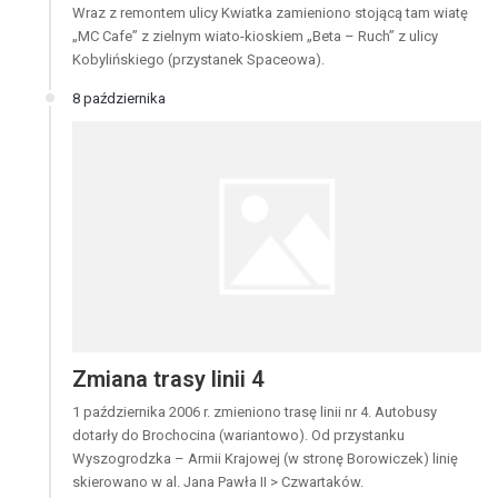
Wraz z remontem ulicy Kwiatka zamieniono stojącą tam wiatę
„MC Cafe” z zielnym wiato-kioskiem „Beta – Ruch” z ulicy
Kobylińskiego (przystanek Spaceowa).
8 października
Zmiana trasy linii 4
1 października 2006 r. zmieniono trasę linii nr 4. Autobusy
dotarły do Brochocina (wariantowo). Od przystanku
Wyszogrodzka – Armii Krajowej (w stronę Borowiczek) linię
skierowano w al. Jana Pawła II > Czwartaków.