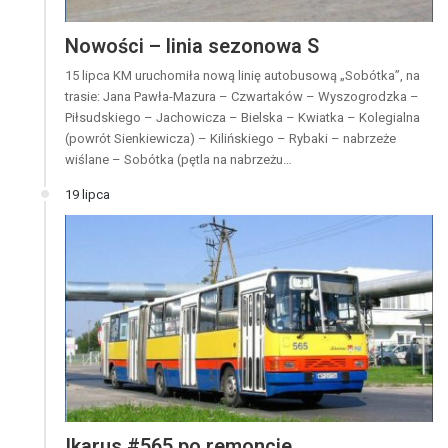
Nowości – linia sezonowa S
15 lipca KM uruchomiła nową linię autobusową „Sobótka”, na
trasie: Jana Pawła-Mazura – Czwartaków – Wyszogrodzka –
Piłsudskiego – Jachowicza – Bielska – Kwiatka – Kolegialna
(powrót Sienkiewicza) – Kilińskiego – Rybaki – nabrzeże
wiślane – Sobótka (pętla na nabrzeżu…
19 lipca
Ikarus #565 po remoncie