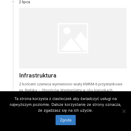
2 lipca
Infrastruktura
Z końcem czerwca wymieniono wiaty KMKM-6 przystankowe
na: Bielska – Obrońców Westerplatte w obu kierunkach,
Medyczna-Szpital (przy nowej zatoce), a starą wiatę Beta
Ta strona korzysta z ciasteczek aby świadczyć usługi na
przeniesiono na Przemysłowa – KM. Do końca roku KM ma
najwyższym poziomie. Dalsze korzystanie ze strony oznacza,
wydać łącznie na ich wymianę w mieście 75…
że zgadzasz się na ich użycie.
1 lipca
Zgoda