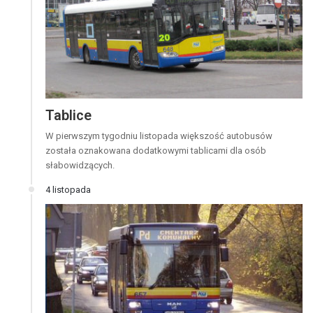
Tablice
W pierwszym tygodniu listopada większość autobusów
została oznakowana dodatkowymi tablicami dla osób
słabowidzących.
4 listopada