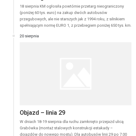
18 sierpnia KM ogłosiła powtórnie przetarg nieograniczony
(poniżej 60 tys. euro) na zakup dwóch autobusów
przegubowych, ale nie starszych jak z 1994 roku, z silnikiem
spełniającym normę EURO 1, z przebiegiem poniżej 650 tys. km.
20 sierpnia
Objazd – linia 29
W dniach 18-19 sierpnia dla ruchu zamknięto przejazd ulicą
Grabówka (montaż stalowych konstrukcji estakady –
dojazdów do nowego mostu). Dla autobusów linii 29 po 7.00