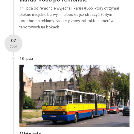
14 lipca po remoncie wyjechał Ikarus #565, który otrzymał
piękne miejskie barwy i nie będzie już straszyć żółtym
podkładem reklamy. Niestety znów zabrakło numerów
taborowych na bokach.
07
2006
18 lipca
Objazdy