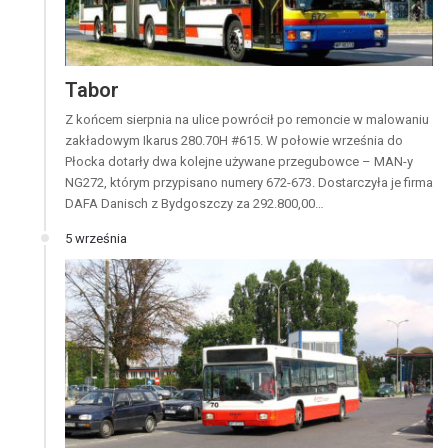
Tabor
Z końcem sierpnia na ulice powrócił po remoncie w malowaniu
zakładowym Ikarus 280.70H #615. W połowie września do
Płocka dotarły dwa kolejne używane przegubowce – MAN-y
NG272, którym przypisano numery 672-673. Dostarczyła je firma
DAFA Danisch z Bydgoszczy za 292.800,00…
5 września