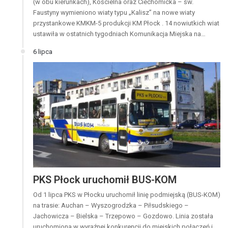
(w obu kierunkach), Kościelna oraz Ciechomicka – św.
Faustyny wymieniono wiaty typu „Kalisz” na nowe wiaty
przystankowe KMKM-5 produkcji KM Płock . 14 nowiutkich wiat
ustawiła w ostatnich tygodniach Komunikacja Miejska na…
6 lipca
PKS Płock uruchomił BUS-KOM
Od 1 lipca PKS w Płocku uruchomił linię podmiejską (BUS-KOM)
na trasie: Auchan – Wyszogrodzka – Piłsudskiego –
Jachowicza – Bielska – Trzepowo – Gozdowo. Linia została
uruchomiona w wyraźnej konkurencji do miejskich połączeń i