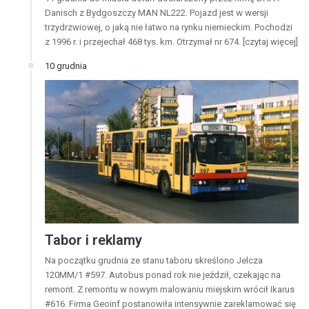
Danisch z Bydgoszczy MAN NL222. Pojazd jest w wersji
trzydrzwiowej, o jaką nie łatwo na rynku niemieckim. Pochodzi
z 1996 r. i przejechał 468 tys. km. Otrzymał nr 674. [czytaj więcej]
10 grudnia
Tabor i reklamy
Na początku grudnia ze stanu taboru skreślono Jelcza
120MM/1 #597. Autobus ponad rok nie jeździł, czekając na
remont. Z remontu w nowym malowaniu miejskim wrócił Ikarus
#616. Firma Geoinf postanowiła intensywnie zareklamować się