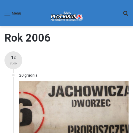
W
Menu
Rok 2006
12
2006
20 grudnia