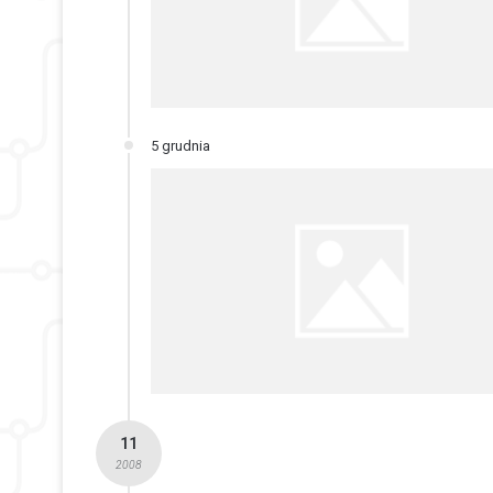
5 grudnia
11
2008