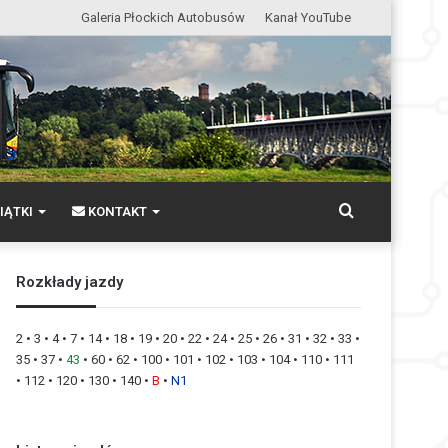
Galeria Płockich Autobusów
Kanał YouTube
Wyszukaj
IĄTKI
KONTAKT
Rozkłady jazdy
2
•
3
•
4
•
7
•
14
•
18
•
19
•
20
•
22
•
24
•
25
•
26
•
31
•
32
•
33
•
35
•
37
•
43
•
60
•
62
•
100
•
101
•
102
•
103
•
104
•
110
•
111
•
112
•
120
•
130
•
140
•
B
•
N1