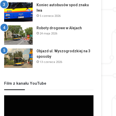
Koniec autobusów spod znaku
lwa
5 czerwca 2026
Roboty drogowe w Alejach
24 maja 2026
Objazd ul. Wyszogrodzkiej na 3
sposoby
13 czerwca 2026
Film z kanału YouTube