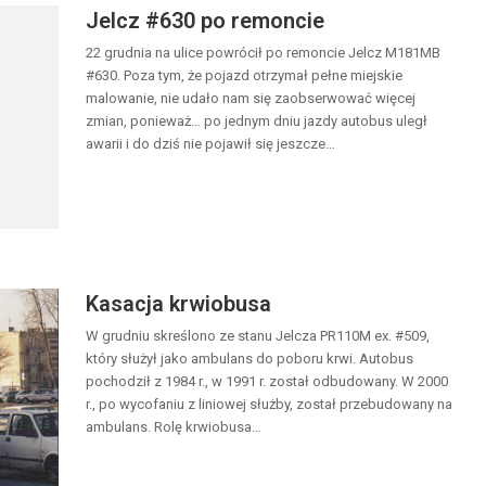
Jelcz #630 po remoncie
22 grudnia na ulice powrócił po remoncie Jelcz M181MB
#630. Poza tym, że pojazd otrzymał pełne miejskie
malowanie, nie udało nam się zaobserwować więcej
zmian, ponieważ… po jednym dniu jazdy autobus uległ
awarii i do dziś nie pojawił się jeszcze…
Kasacja krwiobusa
W grudniu skreślono ze stanu Jelcza PR110M ex. #509,
który służył jako ambulans do poboru krwi. Autobus
pochodził z 1984 r., w 1991 r. został odbudowany. W 2000
r., po wycofaniu z liniowej służby, został przebudowany na
ambulans. Rolę krwiobusa…