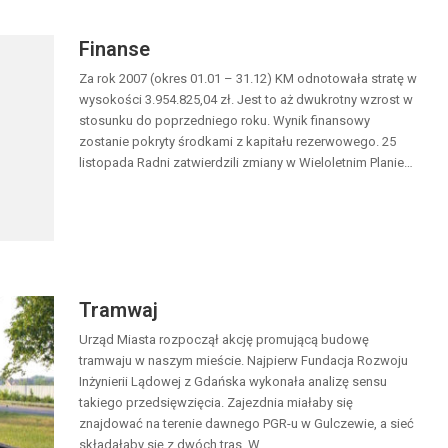
Finanse
Za rok 2007 (okres 01.01 – 31.12) KM odnotowała stratę w
wysokości 3.954.825,04 zł. Jest to aż dwukrotny wzrost w
stosunku do poprzedniego roku. Wynik finansowy
zostanie pokryty środkami z kapitału rezerwowego. 25
listopada Radni zatwierdzili zmiany w Wieloletnim Planie…
Tramwaj
Urząd Miasta rozpoczął akcję promującą budowę
tramwaju w naszym mieście. Najpierw Fundacja Rozwoju
Inżynierii Lądowej z Gdańska wykonała analizę sensu
takiego przedsięwzięcia. Zajezdnia miałaby się
znajdować na terenie dawnego PGR-u w Gulczewie, a sieć
składałaby się z dwóch tras. W…