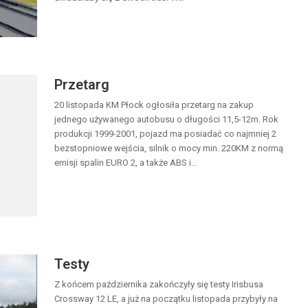
Przetarg
20 listopada KM Płock ogłosiła przetarg na zakup
jednego używanego autobusu o długości 11,5-12m. Rok
produkcji 1999-2001, pojazd ma posiadać co najmniej 2
bezstopniowe wejścia, silnik o mocy min. 220KM z normą
emisji spalin EURO 2, a także ABS i…
Testy
Z końcem października zakończyły się testy Irisbusa
Crossway 12 LE, a już na początku listopada przybyły na