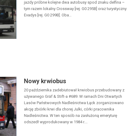
jazdy próbne kolejne dwa autobusy spod znaku delfina –
tym razem lokalny Crossway [rej. G0 295B] oraz turystyczny
Evadys [rej. G0 299B]. Oba…
Nowy krwiobus
20 października zadebiutował krwiobus przebudowany z
używanego Gräf & Stift-a #689. W ramach Dni Otwartych
Lasów Państwowych Nadleśnictwa Łąck zorganizowano
akcję zbiórki krwi dla chorej Julki, córki pracownika
Nadleśnictwa. W ten sposób na zasłużoną emeryturę
odszedł wyprodukowany w 1984 r.…