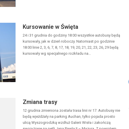
Kursowanie w Święta
24 i 31 grudnia do godziny 18:00 wszystkie autobusy będą
kursowały, jak w dzień roboczy. Natomiast po godzinie
18:00 linie 2, 3, 6, 7, 8, 17, 18, 19, 20, 21, 22, 23, 26, 29 będą
kursowały wg specjalnego rozkładu na…
Zmiana trasy
12 grudnia zmieniona została trasa linii nr 17. Autobusy nie
będą wjeżdżały na parking Auchan, tylko pojada prosto
ulicą Wyszogrodzką wzdłuż Galerii Wisła i zakończą
swoja trasę na pętli Jana Pawła II – Mazura. Z powrotem