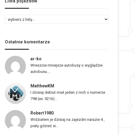
Lista pojazdów
L
i
s
t
Ostatnie komentarze
a
p
o
ar-ko
j
Wreszcie mniejsze autobusy o wyglądzie
a
autobusu....
z
d
MatthewKM
ó
I dzisiaj debiut miał jeden z nich o numerze
w
798 (ex. 9216)...
Robert1980
Widziałem je dzisiaj na zajezdni narazie 4 ,
piaty gdzieś si...