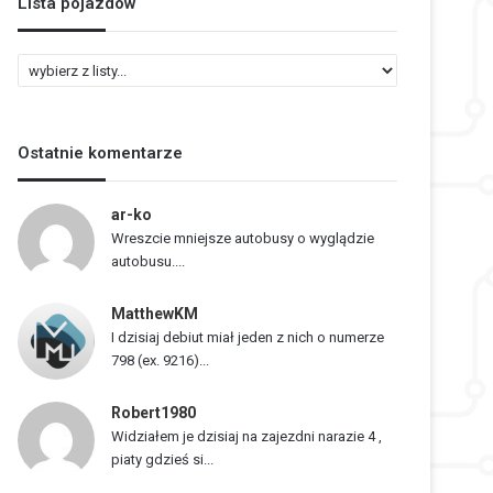
Lista pojazdów
L
i
s
t
Ostatnie komentarze
a
p
o
ar-ko
j
Wreszcie mniejsze autobusy o wyglądzie
a
autobusu....
z
d
MatthewKM
ó
I dzisiaj debiut miał jeden z nich o numerze
w
798 (ex. 9216)...
Robert1980
Widziałem je dzisiaj na zajezdni narazie 4 ,
piaty gdzieś si...