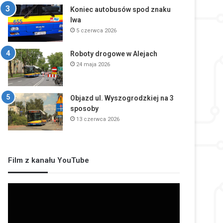
Koniec autobusów spod znaku
lwa
5 czerwca 2026
Roboty drogowe w Alejach
24 maja 2026
Objazd ul. Wyszogrodzkiej na 3
sposoby
13 czerwca 2026
Film z kanału YouTube