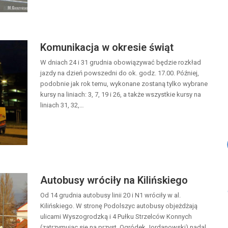
Komunikacja w okresie świąt
W dniach 24 i 31 grudnia obowiązywać będzie rozkład
jazdy na dzień powszedni do ok. godz. 17.00. Później,
podobnie jak rok temu, wykonane zostaną tylko wybrane
kursy na liniach: 3, 7, 19 i 26, a także wszystkie kursy na
liniach 31, 32,…
Autobusy wróciły na Kilińskiego
Od 14 grudnia autobusy linii 20 i N1 wróciły w al.
Kilińskiego. W stronę Podolszyc autobusy objeżdżają
ulicami Wyszogrodzką i 4 Pułku Strzelców Konnych
(zatrzymując się na przyst. Ogródek Jordanowski) nadal