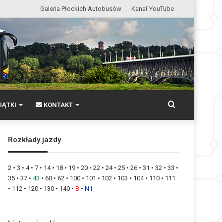
Galeria Płockich Autobusów
Kanał YouTube
Wyszukaj
IĄTKI
KONTAKT
Rozkłady jazdy
2
•
3
•
4
•
7
•
14
•
18
•
19
•
20
•
22
•
24
•
25
•
26
•
31
•
32
•
33
•
35
•
37
•
43
•
60
•
62
•
100
•
101
•
102
•
103
•
104
•
110
•
111
•
112
•
120
•
130
•
140
•
B
•
N1