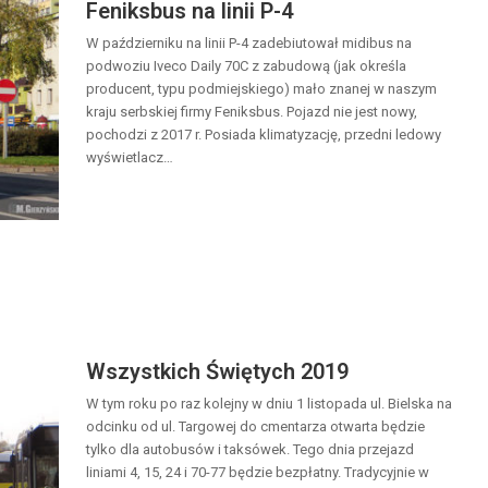
Feniksbus na linii P-4
W październiku na linii P-4 zadebiutował midibus na
podwoziu Iveco Daily 70C z zabudową (jak określa
producent, typu podmiejskiego) mało znanej w naszym
kraju serbskiej firmy Feniksbus. Pojazd nie jest nowy,
pochodzi z 2017 r. Posiada klimatyzację, przedni ledowy
wyświetlacz…
Wszystkich Świętych 2019
W tym roku po raz kolejny w dniu 1 listopada ul. Bielska na
odcinku od ul. Targowej do cmentarza otwarta będzie
tylko dla autobusów i taksówek. Tego dnia przejazd
liniami 4, 15, 24 i 70-77 będzie bezpłatny. Tradycyjnie w