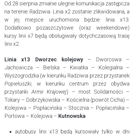
Od 28 sierpnia zmianie ulegnie komunikacja zastępcza
na terenie Radziwia. Linia x2 zostanie zlikwidowana, a
w jej miejsce uruchomiona będzie linia x13.
Dodatkowo pozaszczytowe (oraz weekendowe)
kursy linii x7 będą obsługiwały dotychczasową trasę
linii x2.
Linia x13
:
Dworzec kolejowy
– Dworcowa –
Jachowicza – Bielska – Kwiatka – Kolegialna –
Wyszogrodzka (w kierunku Radziwia przez przystanek
Popiełuszki
, w kierunku centrum przez obydwa
przystanki
Armii Krajowej
) – most Solidarności –
Tokary – Dobrzykowska – Kościelna (powrót Cicha) –
Kolejowa – Popłacińska – Stocznia – Popłacińska –
Portowa – Kolejowa –
Kutnowska
autobusy linii x13 będą kursowały tylko w dni