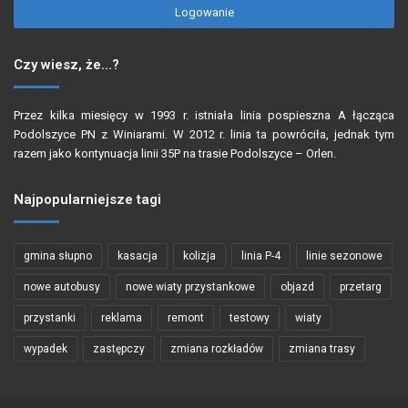
Logowanie
Czy wiesz, że…?
Przez kilka miesięcy w 1993 r. istniała linia pospieszna A łącząca
Podolszyce PN z Winiarami. W 2012 r. linia ta powróciła, jednak tym
razem jako kontynuacja linii 35P na trasie Podolszyce – Orlen.
Najpopularniejsze tagi
gmina słupno
kasacja
kolizja
linia P-4
linie sezonowe
nowe autobusy
nowe wiaty przystankowe
objazd
przetarg
przystanki
reklama
remont
testowy
wiaty
wypadek
zastępczy
zmiana rozkładów
zmiana trasy