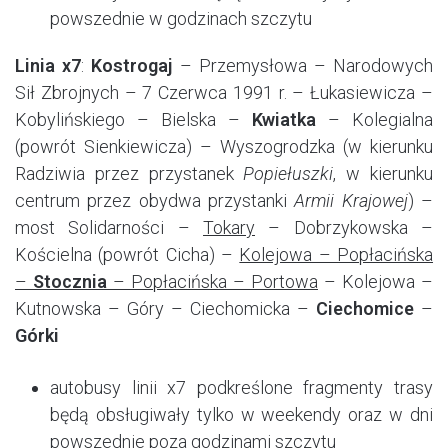
powszednie w godzinach szczytu
Linia x7
:
Kostrogaj
– Przemysłowa – Narodowych
Sił Zbrojnych – 7 Czerwca 1991 r. – Łukasiewicza –
Kobylińskiego – Bielska –
Kwiatka
– Kolegialna
(powrót Sienkiewicza) – Wyszogrodzka (w kierunku
Radziwia przez przystanek
Popiełuszki
, w kierunku
centrum przez obydwa przystanki
Armii Krajowej
) –
most Solidarności –
Tokary
– Dobrzykowska –
Kościelna (powrót Cicha) –
Kolejowa – Popłacińska
–
Stocznia
– Popłacińska – Portowa
– Kolejowa –
Kutnowska – Góry – Ciechomicka –
Ciechomice
–
Górki
autobusy linii x7 podkreślone fragmenty trasy
będą obsługiwały tylko w weekendy oraz w dni
powszednie poza godzinami szczytu