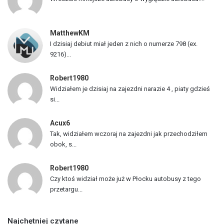
j
a
z
MatthewKM
d
I dzisiaj debiut miał jeden z nich o numerze 798 (ex.
ó
9216)...
w
Robert1980
Widziałem je dzisiaj na zajezdni narazie 4 , piaty gdzieś
si...
Acux6
Tak, widziałem wczoraj na zajezdni jak przechodziłem
obok, s...
Robert1980
Czy ktoś widział może już w Płocku autobusy z tego
przetargu...
Najchętniej czytane