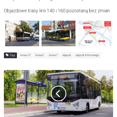
Objazdowe trasy linii 140 i 160 pozostaną bez zmian.
Tagi
liniax13
liniax2
liniax7
objazd
objazd Kilińskiego