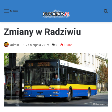
W
Menu
Zmiany w Radziwiu
admin
27 sierpnia 2019
0
1 082