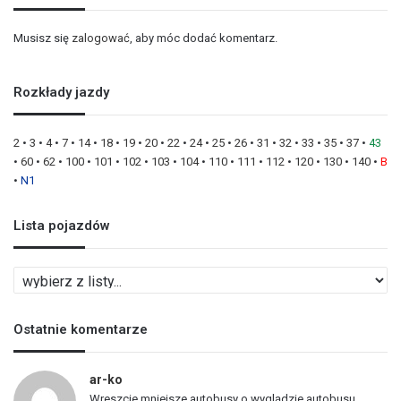
Musisz się
zalogować
, aby móc dodać komentarz.
Rozkłady jazdy
2
•
3
•
4
•
7
•
14
•
18
•
19
•
20
•
22
•
24
•
25
•
26
•
31
•
32
•
33
•
35
•
37
•
43
•
60
•
62
•
100
•
101
•
102
•
103
•
104
•
110
•
111
•
112
•
120
•
130
•
140
•
B
•
N1
Lista pojazdów
L
i
s
Ostatnie komentarze
t
a
p
ar-ko
o
Wreszcie mniejsze autobusy o wyglądzie autobusu....