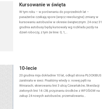
Kursowanie w święta
W tym roku – w porównaniu do poprzednich lat –
pasażerów czekają spore (wręcz rewolucyjne) zmiany w
kursowaniu autobusów w okresie świątecznym. 24 oraz 31
grudnia autobusy będą kursowały wg rozkładu jazdy na
dzień roboczy, z tym że linie: 0, 1,…
10-lecie
20 grudnia mija dokładnie 10 lat, odkąd strona PŁOCKIBUS
zaistniała w sieci. Pisaliśmy wtedy o: nowej pętli na
Winiarach; skierowaniu linii 3 ulicą Czwartaków; likwidacji
zielonych linii 14 i 28; przyznaniu środków z WFOŚiGW na
zakup 24 nowych autobusów; przemalowaniu…