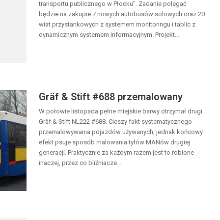
transportu publicznego w Płocku”. Zadanie polegać
będzie na zakupie 7 nowych autobusów solowych oraz 20
wiat przystankowych z systemem monitoringu i tablic z
dynamicznym systemem informacyjnym. Projekt…
Gräf & Stift #688 przemalowany
W połowie listopada pełne miejskie barwy otrzymał drugi
Gräf & Stift NL222 #688. Cieszy fakt systematycznego
przemalowywania pojazdów używanych, jednak końcowy
efekt psuje sposób malowania tyłów MANów drugiej
generacji. Praktycznie za każdym razem jest to robione
inaczej, przez co bliźniacze…