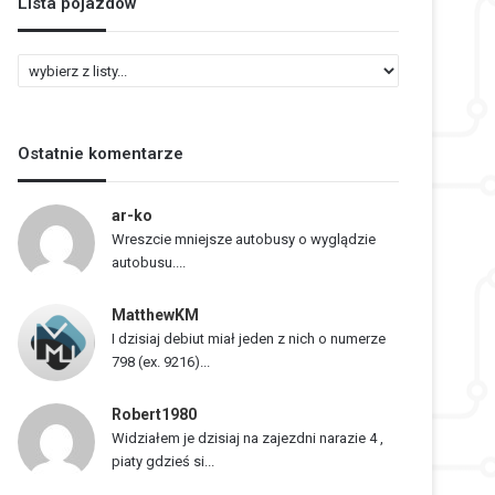
Lista pojazdów
L
i
s
t
Ostatnie komentarze
a
p
o
ar-ko
j
Wreszcie mniejsze autobusy o wyglądzie
a
autobusu....
z
d
MatthewKM
ó
I dzisiaj debiut miał jeden z nich o numerze
w
798 (ex. 9216)...
Robert1980
Widziałem je dzisiaj na zajezdni narazie 4 ,
piaty gdzieś si...