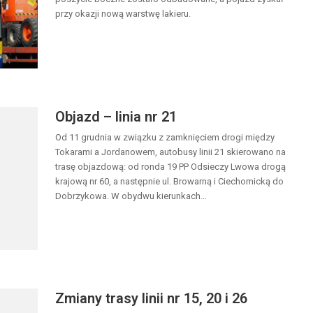
przy okazji nową warstwę lakieru.
Objazd – linia nr 21
Od 11 grudnia w związku z zamknięciem drogi między
Tokarami a Jordanowem, autobusy linii 21 skierowano na
trasę objazdową: od ronda 19 PP Odsieczy Lwowa drogą
krajową nr 60, a następnie ul. Browarną i Ciechomicką do
Dobrzykowa. W obydwu kierunkach…
Zmiany trasy linii nr 15, 20 i 26