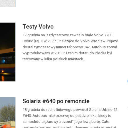
Testy Volvo
17 grudnia na jazdy testowe zawitało białe Volvo 7700
Hybrid [rej. DW 217PF] należące do Volvo Wrocław. Pojazd
dostał tymczasowy numer taborowy 342. Autobus został
wyprodukowany w 2011 r. i zanim dotarł do Płocka był
testowany w kilku polskich miastach.…
Solaris #640 po remoncie
18 grudnia do ruchu liniowego powrócił Solaris Urbino 12
#640. Autobus miał przerwę od października, kiedy to
samochód ciężarowy „rozpruł” jego lewą burtę. Całe
poszycie boczne zostało odbudowane, a pojazd zyskał