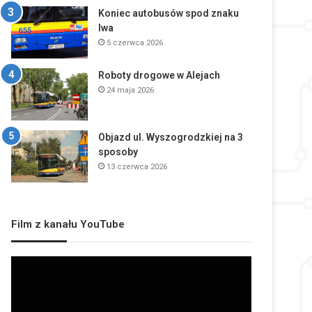
Koniec autobusów spod znaku
lwa
5 czerwca 2026
Roboty drogowe w Alejach
24 maja 2026
Objazd ul. Wyszogrodzkiej na 3
sposoby
13 czerwca 2026
Film z kanału YouTube