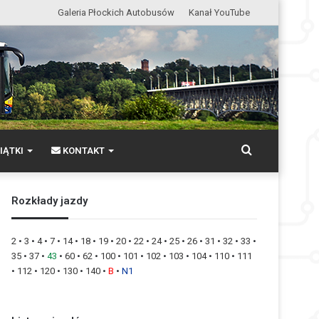
Galeria Płockich Autobusów
Kanał YouTube
Wyszukaj
IĄTKI
KONTAKT
Rozkłady jazdy
2
•
3
•
4
•
7
•
14
•
18
•
19
•
20
•
22
•
24
•
25
•
26
•
31
•
32
•
33
•
35
•
37
•
43
•
60
•
62
•
100
•
101
•
102
•
103
•
104
•
110
•
111
•
112
•
120
•
130
•
140
•
B
•
N1