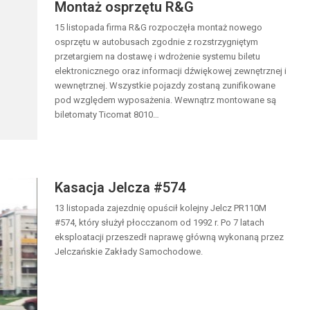
Montaż osprzętu R&G
15 listopada firma R&G rozpoczęła montaż nowego
osprzętu w autobusach zgodnie z rozstrzygniętym
przetargiem na dostawę i wdrożenie systemu biletu
elektronicznego oraz informacji dźwiękowej zewnętrznej i
wewnętrznej. Wszystkie pojazdy zostaną zunifikowane
pod względem wyposażenia. Wewnątrz montowane są
biletomaty Ticomat 8010…
Kasacja Jelcza #574
13 listopada zajezdnię opuścił kolejny Jelcz PR110M
#574, który służył płocczanom od 1992 r. Po 7 latach
eksploatacji przeszedł naprawę główną wykonaną przez
Jelczańskie Zakłady Samochodowe.