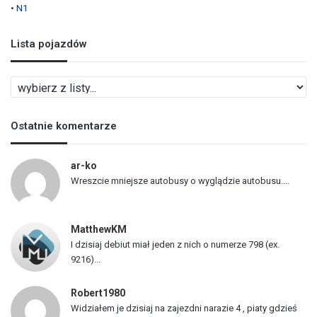
•
N1
Lista pojazdów
L
i
s
Ostatnie komentarze
t
a
p
ar-ko
o
Wreszcie mniejsze autobusy o wyglądzie autobusu....
j
a
z
MatthewKM
d
I dzisiaj debiut miał jeden z nich o numerze 798 (ex.
ó
9216)...
w
Robert1980
Widziałem je dzisiaj na zajezdni narazie 4 , piaty gdzieś