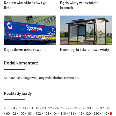
Koniec wiatokiosków typu
Będą wiaty w kształcie
Beta
bramek
Objazdowe oznakowania
Nowa pętla i dwie nowe wiaty
Dodaj komentarz
Musisz się
zalogować
, aby móc dodać komentarz.
Rozkłady jazdy
2
•
3
•
4
•
7
•
14
•
18
•
19
•
20
•
22
•
24
•
25
•
26
•
31
•
32
•
33
•
35
•
37
•
43
•
60
•
62
•
100
•
101
•
102
•
103
•
104
•
110
•
111
•
112
•
120
•
130
•
140
•
B