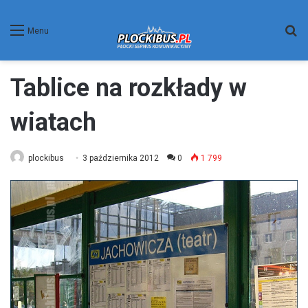
W
Menu
Tablice na rozkłady w
wiatach
plockibus
3 października 2012
0
1 799