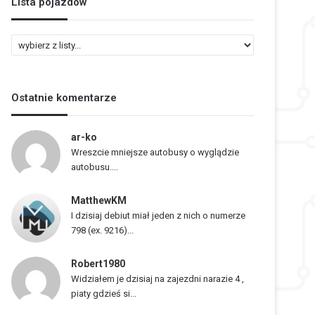
Lista pojazdów
L
i
s
t
Ostatnie komentarze
a
p
o
ar-ko
j
Wreszcie mniejsze autobusy o wyglądzie
a
autobusu....
z
d
MatthewKM
ó
I dzisiaj debiut miał jeden z nich o numerze
w
798 (ex. 9216)...
Robert1980
Widziałem je dzisiaj na zajezdni narazie 4 ,
piaty gdzieś si...