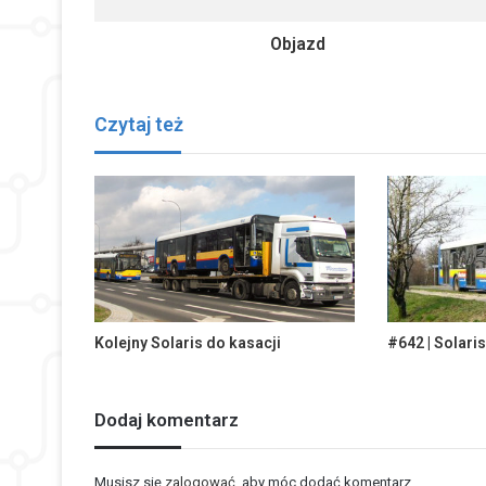
Objazd
Czytaj też
Kolejny Solaris do kasacji
#642 | Solari
Dodaj komentarz
Musisz się
zalogować
, aby móc dodać komentarz.