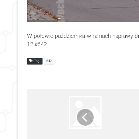
W połowie października w ramach naprawy bie
12 #642.
Tagi
642