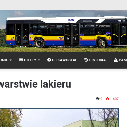
INIE
BILETY
CIEKAWOSTKI
HISTORIA
PAM
warstwie lakieru
0
1 607