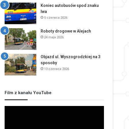
Koniec autobusów spod znaku
lwa
5 czerwca 2026
Roboty drogowe w Alejach
24 maja 2026
Objazd ul. Wyszogrodzkiej na 3
sposoby
13 czerwca 2026
Film z kanału YouTube