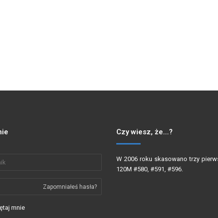
ie
Czy wiesz, że…?
W 2006 roku skasowano trzy pierw
120M #580, #591, #596.
Zapomniałeś hasła?
taj mnie