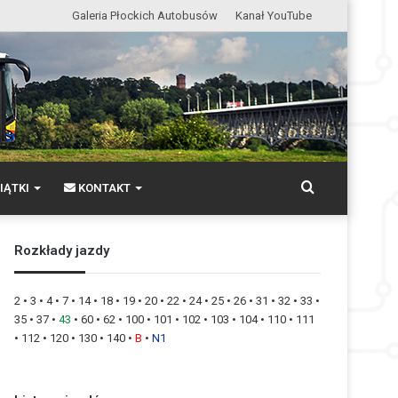
Galeria Płockich Autobusów
Kanał YouTube
Wyszukaj
IĄTKI
KONTAKT
Rozkłady jazdy
2
•
3
•
4
•
7
•
14
•
18
•
19
•
20
•
22
•
24
•
25
•
26
•
31
•
32
•
33
•
35
•
37
•
43
•
60
•
62
•
100
•
101
•
102
•
103
•
104
•
110
•
111
•
112
•
120
•
130
•
140
•
B
•
N1