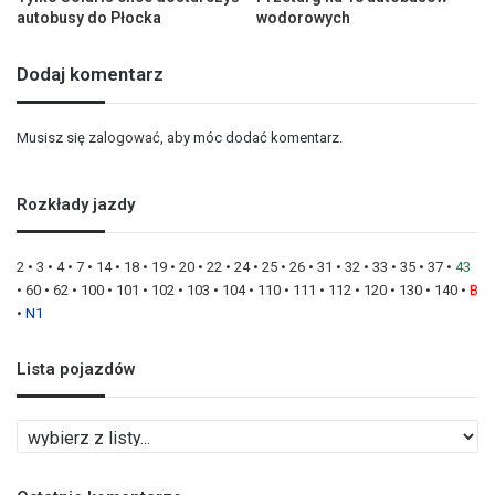
autobusy do Płocka
wodorowych
Dodaj komentarz
Musisz się
zalogować
, aby móc dodać komentarz.
Rozkłady jazdy
2
•
3
•
4
•
7
•
14
•
18
•
19
•
20
•
22
•
24
•
25
•
26
•
31
•
32
•
33
•
35
•
37
•
43
•
60
•
62
•
100
•
101
•
102
•
103
•
104
•
110
•
111
•
112
•
120
•
130
•
140
•
B
•
N1
Lista pojazdów
L
i
s