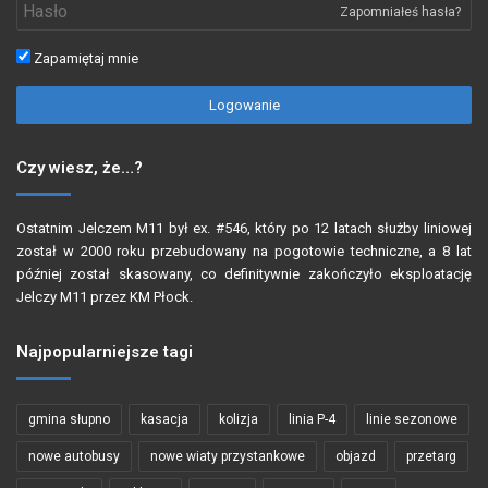
Zapomniałeś hasła?
Zapamiętaj mnie
Logowanie
Czy wiesz, że…?
Ostatnim Jelczem M11 był ex. #546, który po 12 latach służby liniowej
został w 2000 roku przebudowany na pogotowie techniczne, a 8 lat
później został skasowany, co definitywnie zakończyło eksploatację
Jelczy M11 przez KM Płock.
Najpopularniejsze tagi
gmina słupno
kasacja
kolizja
linia P-4
linie sezonowe
nowe autobusy
nowe wiaty przystankowe
objazd
przetarg