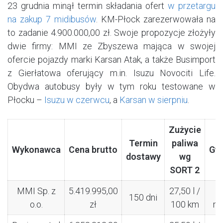
23 grudnia minął termin składania ofert
w przetargu
na zakup 7 midibusów
. KM-Płock zarezerwowała na
to zadanie 4.900.000,00 zł. Swoje propozycje złożyły
dwie firmy: MMI ze Zbyszewa mająca w swojej
ofercie pojazdy marki Karsan Atak, a także Busimport
z Gierłatowa oferujący m.in. Isuzu
Novociti Life.
Obydwa autobusy były w tym roku testowane w
Płocku –
Isuzu w czerwcu
, a
Karsan w sierpniu
.
Zużycie
Termin
paliwa
Wykonawca
Cena brutto
Gw
dostawy
wg
SORT 2
MMI Sp. z
5.419.995,00
27,50 l /
150 dni
o.o.
zł
100 km
mi