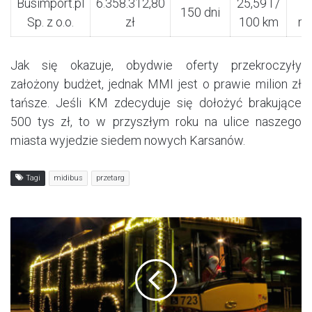
Busimport.pl
6.358.312,80
25,59 l /
150 dni
Sp. z o.o.
zł
100 km
mi
Jak się okazuje, obydwie oferty przekroczyły
założony budżet, jednak MMI jest o prawie milion zł
tańsze. Jeśli KM zdecyduje się dołożyć brakujące
500 tys zł, to w przyszłym roku na ulice naszego
miasta wyjedzie siedem nowych Karsanów.
Tagi
midibus
przetarg