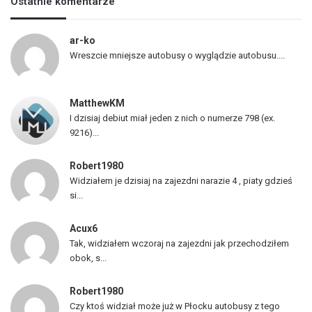
Ostatnie komentarze
t
a
p
ar-ko
o
Wreszcie mniejsze autobusy o wyglądzie autobusu....
j
a
z
MatthewKM
d
I dzisiaj debiut miał jeden z nich o numerze 798 (ex.
ó
9216)...
w
Robert1980
Widziałem je dzisiaj na zajezdni narazie 4 , piaty gdzieś
si...
Acux6
Tak, widziałem wczoraj na zajezdni jak przechodziłem
obok, s...
Robert1980
Czy ktoś widział może już w Płocku autobusy z tego