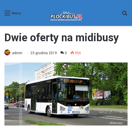
W
Menu
Dwie oferty na midibusy
admin
23 grudnia 2019
0
956