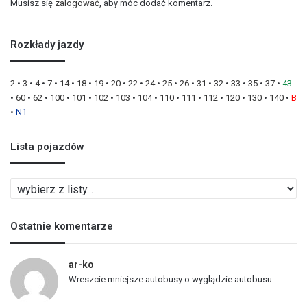
Musisz się
zalogować
, aby móc dodać komentarz.
Rozkłady jazdy
2
•
3
•
4
•
7
•
14
•
18
•
19
•
20
•
22
•
24
•
25
•
26
•
31
•
32
•
33
•
35
•
37
•
43
•
60
•
62
•
100
•
101
•
102
•
103
•
104
•
110
•
111
•
112
•
120
•
130
•
140
•
B
•
N1
Lista pojazdów
L
i
s
Ostatnie komentarze
t
a
p
ar-ko
o
Wreszcie mniejsze autobusy o wyglądzie autobusu....
j
a