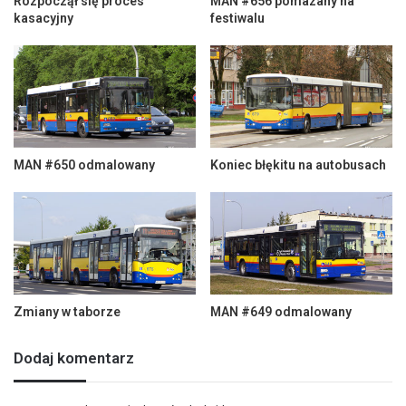
Rozpoczął się proces
MAN #656 pomazany na
kasacyjny
festiwalu
MAN #650 odmalowany
Koniec błękitu na autobusach
Zmiany w taborze
MAN #649 odmalowany
Dodaj komentarz