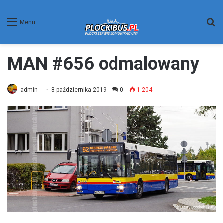
W
Menu
MAN #656 odmalowany
admin
8 października 2019
0
1 204