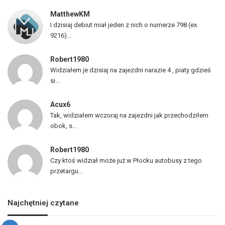
z
MatthewKM
d
I dzisiaj debiut miał jeden z nich o numerze 798 (ex.
ó
9216)...
w
Robert1980
Widziałem je dzisiaj na zajezdni narazie 4 , piaty gdzieś
si...
Acux6
Tak, widziałem wczoraj na zajezdni jak przechodziłem
obok, s...
Robert1980
Czy ktoś widział może już w Płocku autobusy z tego
przetargu...
Najchętniej czytane