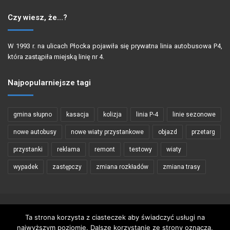
Czy wiesz, że…?
W 1993 r. na ulicach Płocka pojawiła się prywatna linia autobusowa P4,
która zastąpiła miejską linię nr 4.
Najpopularniejsze tagi
gmina słupno
kasacja
kolizja
linia P-4
linie sezonowe
nowe autobusy
nowe wiaty przystankowe
objazd
przetarg
przystanki
reklama
remont
testowy
wiaty
wypadek
zastępczy
zmiana rozkładów
zmiana trasy
Copyright © 2002 - 2026 PŁOCKIBUS
Ta strona korzysta z ciasteczek aby świadczyć usługi na
najwyższym poziomie. Dalsze korzystanie ze strony oznacza,
Wykorzystywanie materiałów zawartych na stronie tylko za zgodą