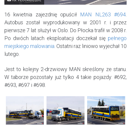
16 kwietnia zajezdnię opuścił
MAN NL263 #694
.
Autobus został wyprodukowany w 2001 r. i przez
pierwsze 7 lat służył w Oslo. Do Płocka trafił w 2008 r.
Po dwóch latach eksploatacji doczekał się
pełnego
miejskiego malowania
. Ostatni raz liniowo wyjechał 10
lutego.
Jest to kolejny 2-drzwiowy MAN skreślony ze stanu.
W taborze pozostały już tylko 4 takie pojazdy: #692,
#693, #697 i #698.