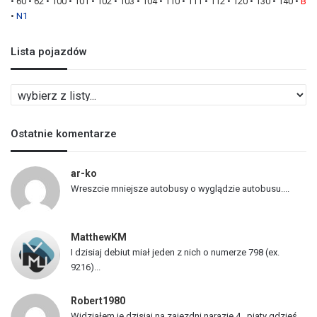
•
60
•
62
•
100
•
101
•
102
•
103
•
104
•
110
•
111
•
112
•
120
•
130
•
140
•
B
•
N1
Lista pojazdów
L
i
s
Ostatnie komentarze
t
a
p
ar-ko
o
Wreszcie mniejsze autobusy o wyglądzie autobusu....
j
a
z
MatthewKM
d
I dzisiaj debiut miał jeden z nich o numerze 798 (ex.
ó
9216)...
w
Robert1980
Widziałem je dzisiaj na zajezdni narazie 4 , piaty gdzieś