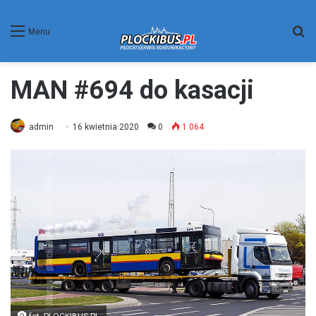
W
Menu
MAN #694 do kasacji
admin
16 kwietnia 2020
0
1 064
fot. PLOCKIBUS.PL