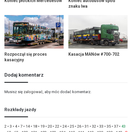
Koniec płockich Mercedesów
Koniec autobusów spod
znaku lwa
Rozpoczął się proces
Kasacja MANów #700-702
kasacyjny
Dodaj komentarz
Musisz się
zalogować
, aby móc dodać komentarz.
Rozkłady jazdy
2
•
3
•
4
•
7
•
14
•
18
•
19
•
20
•
22
•
24
•
25
•
26
•
31
•
32
•
33
•
35
•
37
•
43