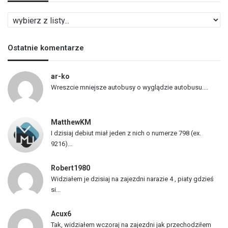
L
i
s
Ostatnie komentarze
t
a
p
ar-ko
o
Wreszcie mniejsze autobusy o wyglądzie autobusu....
j
a
z
MatthewKM
d
I dzisiaj debiut miał jeden z nich o numerze 798 (ex.
ó
9216)...
w
Robert1980
Widziałem je dzisiaj na zajezdni narazie 4 , piaty gdzieś
si...
Acux6
Tak, widziałem wczoraj na zajezdni jak przechodziłem