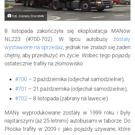
fot. Cezary Dorobek
8 listopada zakończyła się eksploatacja MANów
NL223 (#700-702). W lipcu autobusy
zostały
wystawione na sprzedaż
, jednak nie znalazł się żaden
chętny, aby przedłużyć im życie. Wobec tego pojazdy
ostatecznie trafiły na złomowisko:
#700
– 2 października (odjechał samodzielnie),
#701
– 21 października (odjechał samodzielnie),
#702
– 8 listopada (zabrany na lawecie).
MANy wyprodukowane zostały w 1999 roku i były
najstarszymi (aż 25-letnimi) autobusami w taborze. Do
Płocka trafiły w 2009 r. jako pojazdy używane, które