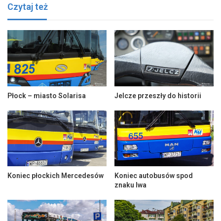
Czytaj też
Płock – miasto Solarisa
Jelcze przeszły do historii
Koniec płockich Mercedesów
Koniec autobusów spod
znaku lwa