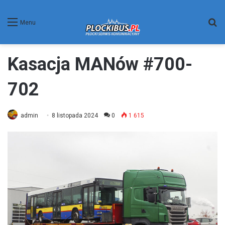
W
Menu
Kasacja MANów #700-
702
admin
8 listopada 2024
0
1 615