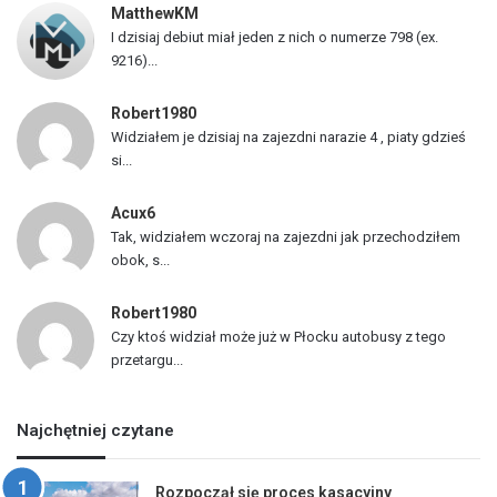
MatthewKM
d
I dzisiaj debiut miał jeden z nich o numerze 798 (ex.
ó
9216)...
w
Robert1980
Widziałem je dzisiaj na zajezdni narazie 4 , piaty gdzieś
si...
Acux6
Tak, widziałem wczoraj na zajezdni jak przechodziłem
obok, s...
Robert1980
Czy ktoś widział może już w Płocku autobusy z tego
przetargu...
Najchętniej czytane
Rozpoczął się proces kasacyjny