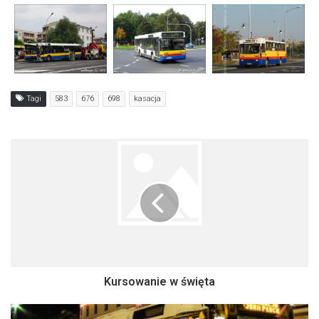
Tagi
583
676
698
kasacja
Kursowanie w święta