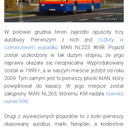
W połowie grudnia teren zajezdni opuściły trzy
autobusy. Pierwszym z nich jest
rozbity w
czerwcowym wypadku
MAN NL223 #698. Pojazd
został uszkodzony w tak dużym stopniu, że jego
naprawa okazała się nieopłacalna. Wyprodukowany
został w 1999 r., a w naszym mieście jeździł od roku
2009. Tym samym jest to pierwszy płocki MAN, który
powędrował do kasacji. W jego miejsce został
zakupiony MAN NL263, któremu KM nadała
również
numer 698
.
Drugi z wywiezionych pojazdów to z kolei pierwszy
skasowany autobus marki Neoplan, a konkretnie