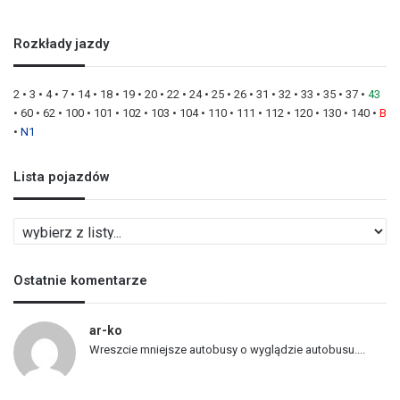
Rozkłady jazdy
2
•
3
•
4
•
7
•
14
•
18
•
19
•
20
•
22
•
24
•
25
•
26
•
31
•
32
•
33
•
35
•
37
•
43
•
60
•
62
•
100
•
101
•
102
•
103
•
104
•
110
•
111
•
112
•
120
•
130
•
140
•
B
•
N1
Lista pojazdów
L
i
s
Ostatnie komentarze
t
a
p
ar-ko
o
Wreszcie mniejsze autobusy o wyglądzie autobusu....
j
a
z