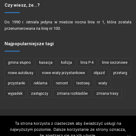
Czy wiesz, że…?
Do 1990 r. istniała jedyna w mieście nocna linia nr 1, która została
przenumerowana na linię nr 100.
Najpopularniejsze tagi
gmina słupno
kasacja
kolizja
linia P-4
linie sezonowe
nowe autobusy
nowe wiaty przystankowe
objazd
przetarg
przystanki
reklama
remont
testowy
wiaty
wypadek
zastępczy
zmiana rozkładów
zmiana trasy
Copyright © 2002 - 2026 PŁOCKIBUS
Ta strona korzysta z ciasteczek aby świadczyć usługi na
najwyższym poziomie. Dalsze korzystanie ze strony oznacza,
Wykorzystywanie materiałów zawartych na stronie tylko za zgodą
że zgadzasz się na ich użycie.