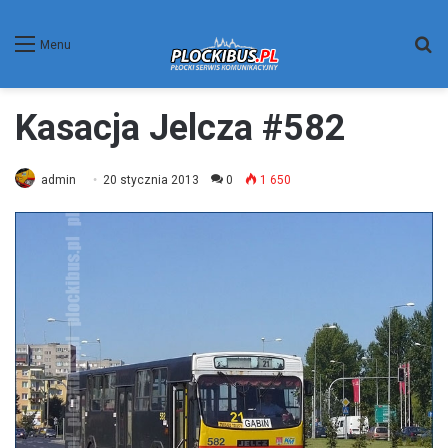
W
Menu
Kasacja Jelcza #582
admin
20 stycznia 2013
0
1 650