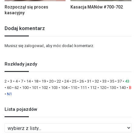
Rozpoczął się proces
Kasacja MANów #700-702
kasacyjny
Dodaj komentarz
Musisz się
zalogować
, aby móc dodać komentarz.
Rozkłady jazdy
2
•
3
•
4
•
7
•
14
•
18
•
19
•
20
•
22
•
24
•
25
•
26
•
31
•
32
•
33
•
35
•
37
•
43
•
60
•
62
•
100
•
101
•
102
•
103
•
104
•
110
•
111
•
112
•
120
•
130
•
140
•
B
•
N1
Lista pojazdów
L
i