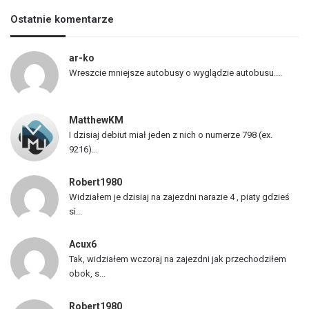
s
Ostatnie komentarze
t
a
p
ar-ko
o
Wreszcie mniejsze autobusy o wyglądzie autobusu....
j
a
z
MatthewKM
d
I dzisiaj debiut miał jeden z nich o numerze 798 (ex.
ó
9216)...
w
Robert1980
Widziałem je dzisiaj na zajezdni narazie 4 , piaty gdzieś
si...
Acux6
Tak, widziałem wczoraj na zajezdni jak przechodziłem
obok, s...
Robert1980