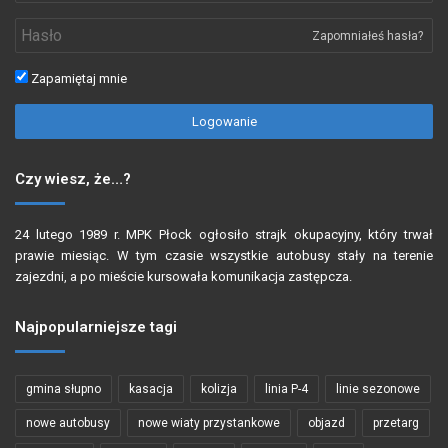
Zapomniałeś hasła?
Zapamiętaj mnie
Logowanie
Czy wiesz, że…?
24 lutego 1989 r. MPK Płock ogłosiło strajk okupacyjny, który trwał
prawie miesiąc. W tym czasie wszystkie autobusy stały na terenie
zajezdni, a po mieście kursowała komunikacja zastępcza.
Najpopularniejsze tagi
gmina słupno
kasacja
kolizja
linia P-4
linie sezonowe
nowe autobusy
nowe wiaty przystankowe
objazd
przetarg