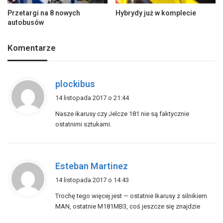
Przetargi na 8 nowych
Hybrydy już w komplecie
autobusów
Komentarze
p
plockibus
i
14 listopada 2017 o 21:44
s
Nasze ikarusy czy Jelcze 181 nie są faktycznie
z
ostatnimi sztukami.
e
:
p
Esteban Martinez
i
14 listopada 2017 o 14:43
s
Trochę tego więcej jest — ostatnie Ikarusy z silnikiem
z
MAN, ostatnie M181MB3, coś jeszcze się znajdzie
e
: