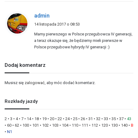
p
admin
i
14 listopada 2017 o 08:53
s
Mamy pierwszego w Polsce przegubowca IV generacji,
z
a teraz okazuje się, że będziemy mieli pierwsze w
e
Polsce przegubowe hybrydy IV generacji :)
:
Dodaj komentarz
Musisz się
zalogować
, aby móc dodać komentarz.
Rozkłady jazdy
2
•
3
•
4
•
7
•
14
•
18
•
19
•
20
•
22
•
24
•
25
•
26
•
31
•
32
•
33
•
35
•
37
•
43
•
60
•
62
•
100
•
101
•
102
•
103
•
104
•
110
•
111
•
112
•
120
•
130
•
140
•
B
•
N1