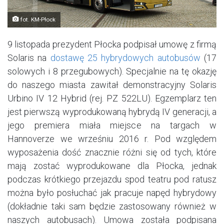
fot. KM-Płock
9 listopada prezydent Płocka podpisał umowę z firmą
Solaris na
dostawę 25 hybrydowych autobusów
(17
solowych i 8 przegubowych). Specjalnie na tę okazję
do naszego miasta zawitał demonstracyjny Solaris
Urbino IV 12 Hybrid (rej. PZ 522LU). Egzemplarz ten
jest pierwszą wyprodukowaną hybrydą IV generacji, a
jego premiera miała miejsce na targach w
Hannoverze we wrześniu 2016 r. Pod względem
wyposażenia dość znacznie różni się od tych, które
mają zostać wyprodukowane dla Płocka, jednak
podczas krótkiego przejazdu spod teatru pod ratusz
można było posłuchać jak pracuje napęd hybrydowy
(dokładnie taki sam będzie zastosowany również w
naszych autobusach). Umowa została podpisana