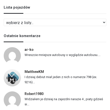
Lista pojazdów
L
i
s
Ostatnie komentarze
t
a
p
ar-ko
o
Wreszcie mniejsze autobusy o wyglądzie autobusu....
j
a
z
MatthewKM
d
I dzisiaj debiut miał jeden z nich o numerze 798 (ex.
ó
9216)...
w
Robert1980
Widziałem je dzisiaj na zajezdni narazie 4 , piaty gdzieś
si...