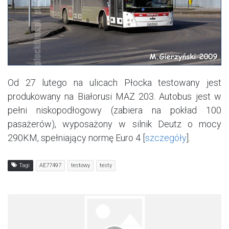
Od 27 lutego na ulicach Płocka testowany jest
produkowany na Białorusi MAZ 203. Autobus jest w
pełni niskopodłogowy (zabiera na pokład 100
pasażerów), wyposażony w silnik Deutz o mocy
290KM, spełniający normę Euro 4 [
szczegóły
].
Tagi
AE77497
testowy
testy