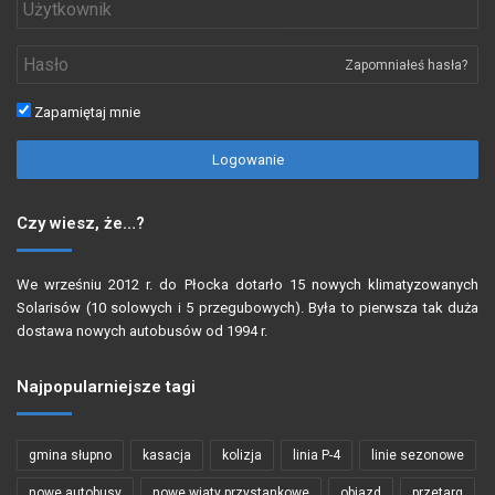
Zapomniałeś hasła?
Zapamiętaj mnie
Logowanie
Czy wiesz, że…?
We wrześniu 2012 r. do Płocka dotarło 15 nowych klimatyzowanych
Solarisów (10 solowych i 5 przegubowych). Była to pierwsza tak duża
dostawa nowych autobusów od 1994 r.
Najpopularniejsze tagi
gmina słupno
kasacja
kolizja
linia P-4
linie sezonowe
nowe autobusy
nowe wiaty przystankowe
objazd
przetarg