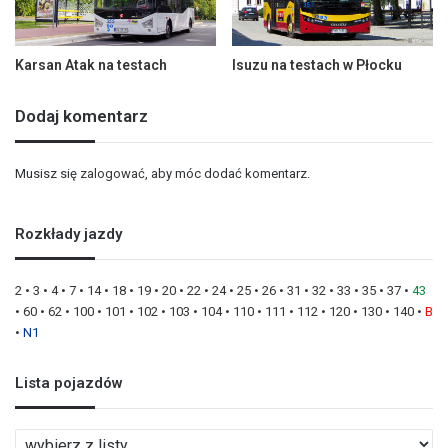
Karsan Atak na testach
Isuzu na testach w Płocku
Dodaj komentarz
Musisz się
zalogować
, aby móc dodać komentarz.
Rozkłady jazdy
2
•
3
•
4
•
7
•
14
•
18
•
19
•
20
•
22
•
24
•
25
•
26
•
31
•
32
•
33
•
35
•
37
•
43
•
60
•
62
•
100
•
101
•
102
•
103
•
104
•
110
•
111
•
112
•
120
•
130
•
140
•
B
•
N1
Lista pojazdów
L