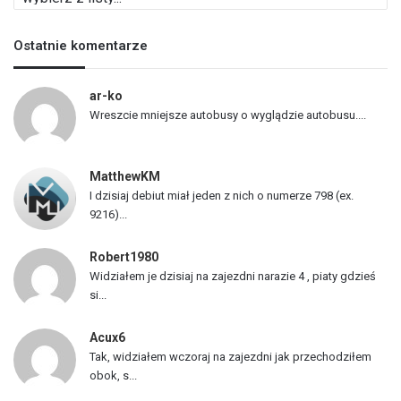
i
s
Ostatnie komentarze
t
a
p
ar-ko
o
Wreszcie mniejsze autobusy o wyglądzie autobusu....
j
a
z
MatthewKM
d
I dzisiaj debiut miał jeden z nich o numerze 798 (ex.
ó
9216)...
w
Robert1980
Widziałem je dzisiaj na zajezdni narazie 4 , piaty gdzieś
si...
Acux6
Tak, widziałem wczoraj na zajezdni jak przechodziłem
obok, s...