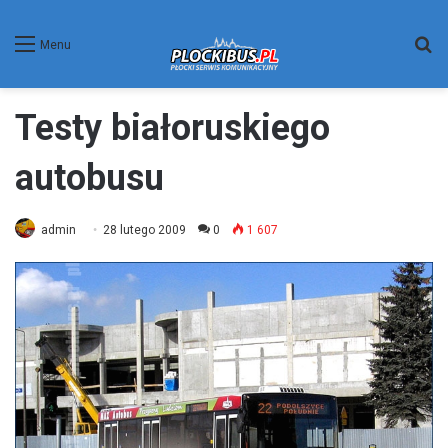
W
Menu
Testy białoruskiego
autobusu
admin
28 lutego 2009
0
1 607