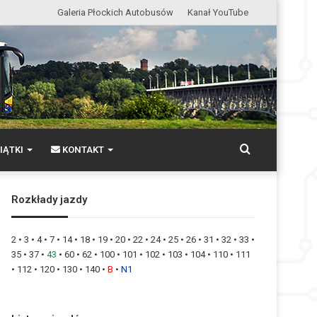
Galeria Płockich Autobusów
Kanał YouTube
Wyszukaj
IĄTKI
KONTAKT
Rozkłady jazdy
2
•
3
•
4
•
7
•
14
•
18
•
19
•
20
•
22
•
24
•
25
•
26
•
31
•
32
•
33
•
35
•
37
•
43
•
60
•
62
•
100
•
101
•
102
•
103
•
104
•
110
•
111
•
112
•
120
•
130
•
140
•
B
•
N1