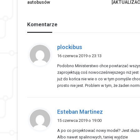
autobusów
[AKTUALIZAC
Komentarze
p
plockibus
i
16 czerwca 2019 o 23:13
s
Podobno Ministerstwo chce powtarzać wszyst
z
zaprojektują coś nowocześniejszego niż jest 
e
już do końca nie wie o co w tym pomyśle chodzi
:
prosto nie jest. Problem w tym, że żaden no
p
Esteban Martinez
i
15 czerwca 2019 o 19:00
s
A po co projektować nowy model? Jest dużo is
z
Albo nawet spalinowych, taniej wyjdzie
e