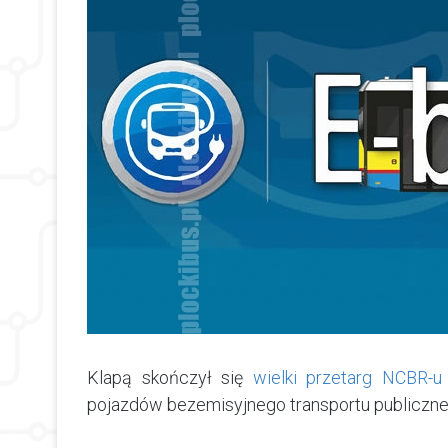
Klapą skończył się
wielki przetarg NCBR-u
pojazdów bezemisyjnego transportu publiczne