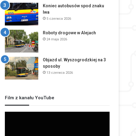
Koniec autobusów spod znaku
lwa
5 czerwca 2026
Roboty drogowe w Alejach
24 maja 2026
Objazd ul. Wyszogrodzkiej na 3
sposoby
13 czerwca 2026
Film z kanału YouTube