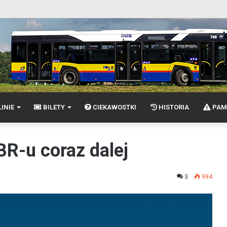
INIE
BILETY
CIEKAWOSTKI
HISTORIA
PAM
BR-u coraz dalej
3
994