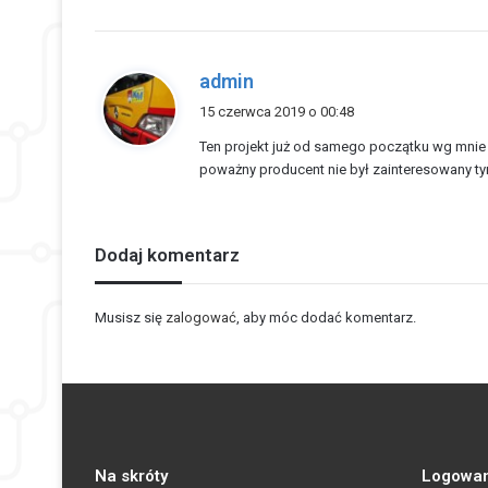
:
p
admin
i
15 czerwca 2019 o 00:48
s
Ten projekt już od samego początku wg mnie b
z
poważny producent nie był zainteresowany ty
e
:
Dodaj komentarz
Musisz się
zalogować
, aby móc dodać komentarz.
Na skróty
Logowan