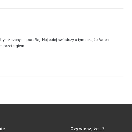
ył skazany na porażkę. Najlepiej świadczy o tym fakt, że żaden
m przetargiem.
ie
Czy wiesz, że…?