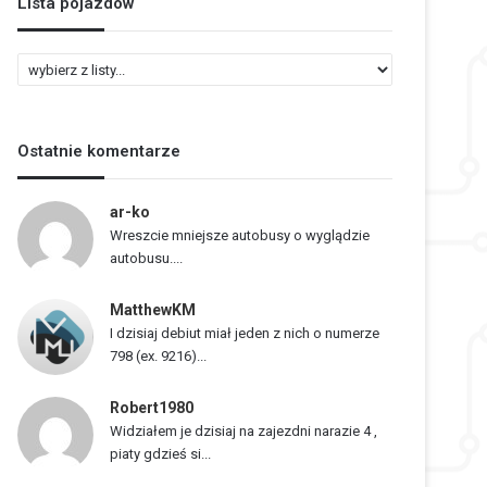
Lista pojazdów
L
i
s
t
Ostatnie komentarze
a
p
o
ar-ko
j
Wreszcie mniejsze autobusy o wyglądzie
a
autobusu....
z
d
MatthewKM
ó
I dzisiaj debiut miał jeden z nich o numerze
w
798 (ex. 9216)...
Robert1980
Widziałem je dzisiaj na zajezdni narazie 4 ,
piaty gdzieś si...