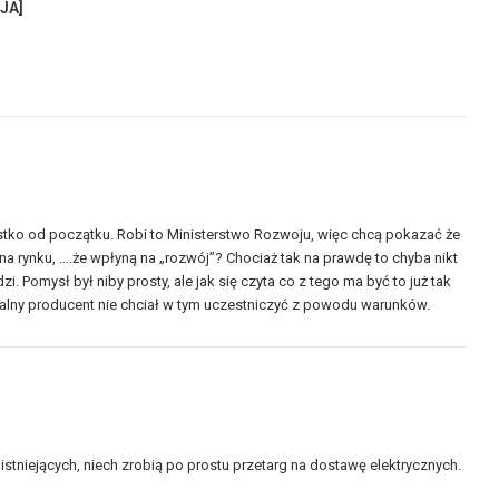
JA]
ko od początku. Robi to Ministerstwo Rozwoju, więc chcą pokazać że
na rynku, ….że wpłyną na „rozwój”? Chociaż tak na prawdę to chyba nikt
. Pomysł był niby prosty, ale jak się czyta co z tego ma być to już tak
rmalny producent nie chciał w tym uczestniczyć z powodu warunków.
tniejących, niech zrobią po prostu przetarg na dostawę elektrycznych.