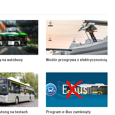
y na autobusy
Wodór przegrywa z elektrycznością
utong na testach
Program e-Bus zamknięty