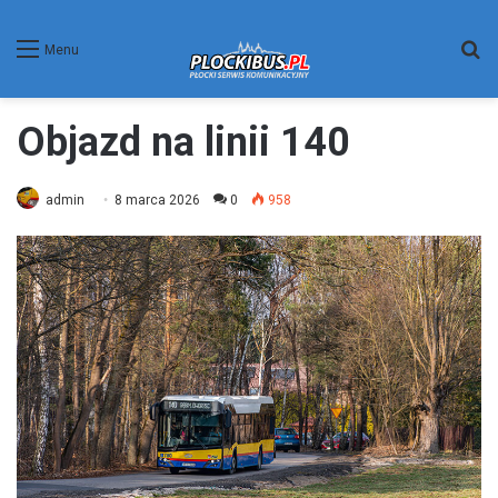
W
Menu
Objazd na linii 140
admin
8 marca 2026
0
958