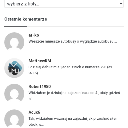
L
i
s
Ostatnie komentarze
t
a
p
ar-ko
o
Wreszcie mniejsze autobusy o wyglądzie autobusu....
j
a
z
MatthewKM
d
I dzisiaj debiut miał jeden z nich o numerze 798 (ex.
ó
9216)...
w
Robert1980
Widziałem je dzisiaj na zajezdni narazie 4 , piaty gdzieś
si...
Acux6
Tak, widziałem wczoraj na zajezdni jak przechodziłem
obok, s...