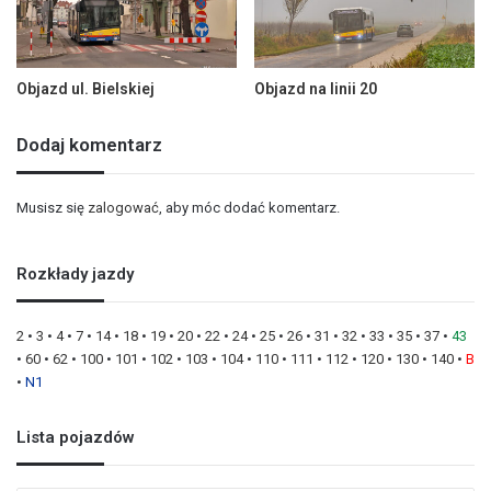
Objazd ul. Bielskiej
Objazd na linii 20
Dodaj komentarz
Musisz się
zalogować
, aby móc dodać komentarz.
Rozkłady jazdy
2
•
3
•
4
•
7
•
14
•
18
•
19
•
20
•
22
•
24
•
25
•
26
•
31
•
32
•
33
•
35
•
37
•
43
•
60
•
62
•
100
•
101
•
102
•
103
•
104
•
110
•
111
•
112
•
120
•
130
•
140
•
B
•
N1
Lista pojazdów