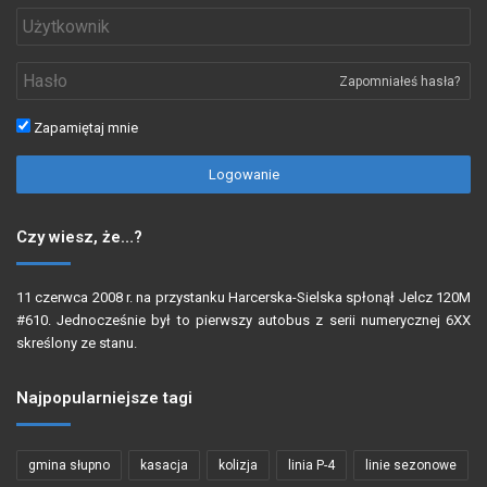
Zapomniałeś hasła?
Zapamiętaj mnie
Logowanie
Czy wiesz, że…?
11 czerwca 2008 r. na przystanku Harcerska-Sielska spłonął Jelcz 120M
#610. Jednocześnie był to pierwszy autobus z serii numerycznej 6XX
skreślony ze stanu.
Najpopularniejsze tagi
gmina słupno
kasacja
kolizja
linia P-4
linie sezonowe