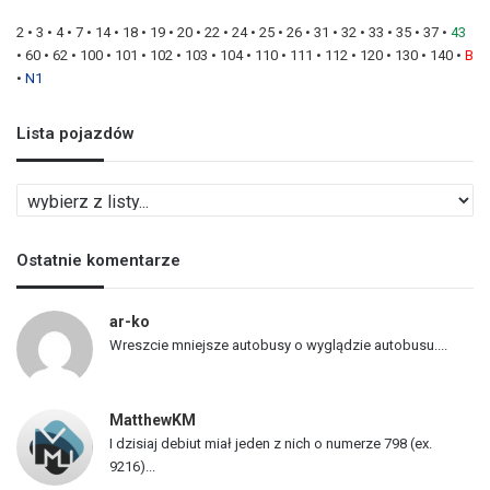
2
•
3
•
4
•
7
•
14
•
18
•
19
•
20
•
22
•
24
•
25
•
26
•
31
•
32
•
33
•
35
•
37
•
43
•
60
•
62
•
100
•
101
•
102
•
103
•
104
•
110
•
111
•
112
•
120
•
130
•
140
•
B
•
N1
Lista pojazdów
L
i
s
Ostatnie komentarze
t
a
p
ar-ko
o
Wreszcie mniejsze autobusy o wyglądzie autobusu....
j
a
z
MatthewKM
d
I dzisiaj debiut miał jeden z nich o numerze 798 (ex.
ó
9216)...
w