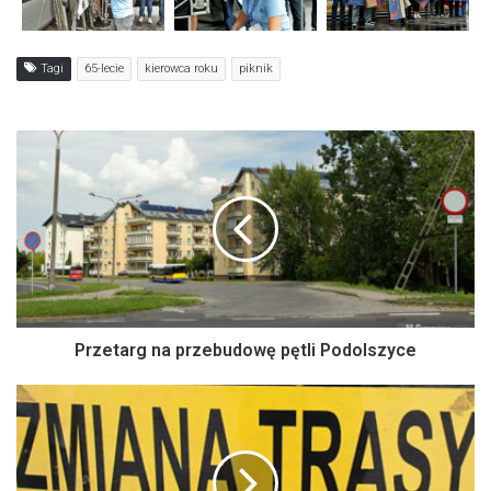
Tagi
65-lecie
kierowca roku
piknik
Przetarg na przebudowę pętli Podolszyce