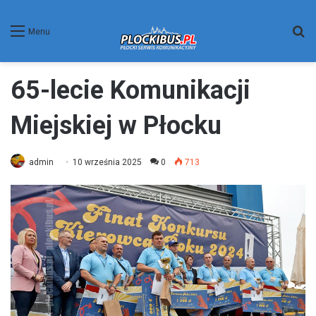
W
Menu
65-lecie Komunikacji
Miejskiej w Płocku
admin
10 września 2025
0
713