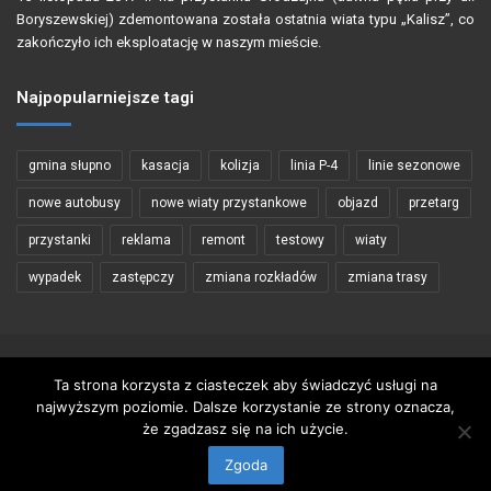
Boryszewskiej) zdemontowana została ostatnia wiata typu „Kalisz”, co
zakończyło ich eksploatację w naszym mieście.
Najpopularniejsze tagi
gmina słupno
kasacja
kolizja
linia P-4
linie sezonowe
nowe autobusy
nowe wiaty przystankowe
objazd
przetarg
przystanki
reklama
remont
testowy
wiaty
wypadek
zastępczy
zmiana rozkładów
zmiana trasy
Copyright © 2002 - 2026 PŁOCKIBUS
Ta strona korzysta z ciasteczek aby świadczyć usługi na
najwyższym poziomie. Dalsze korzystanie ze strony oznacza,
Wykorzystywanie materiałów zawartych na stronie tylko za zgodą
że zgadzasz się na ich użycie.
autorów
Zgoda