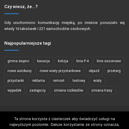
Czy wiesz, że…?
Gdy uruchomiono komunikację miejską, po mieście poruszało się
wtedy 16 taksówek i 221 samochodów osobowych.
Najpopularniejsze tagi
gmina słupno
kasacja
kolizja
linia P-4
linie sezonowe
nowe autobusy
nowe wiaty przystankowe
objazd
przetarg
przystanki
reklama
remont
testowy
wiaty
wypadek
zastępczy
zmiana rozkładów
zmiana trasy
Copyright © 2002 - 2026 PŁOCKIBUS
Ta strona korzysta z ciasteczek aby świadczyć usługi na
najwyższym poziomie. Dalsze korzystanie ze strony oznacza,
Wykorzystywanie materiałów zawartych na stronie tylko za zgodą