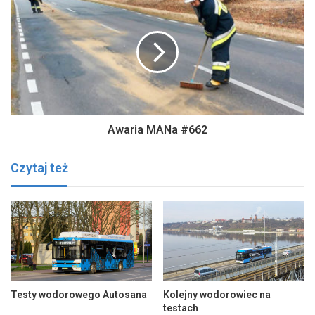
Awaria MANa #662
Czytaj też
Testy wodorowego Autosana
Kolejny wodorowiec na
testach