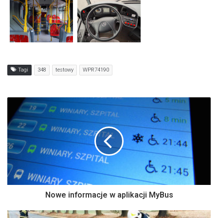
Tagi
348
testowy
WPR74190
Nowe informacje w aplikacji MyBus