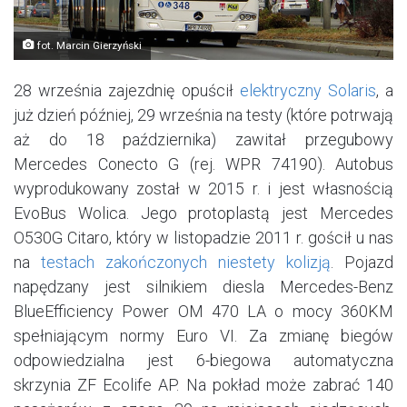
fot. Marcin Gierzyński
28 września zajezdnię opuścił
elektryczny Solaris
, a
już dzień później, 29 września na testy (które potrwają
aż do 18 października) zawitał przegubowy
Mercedes Conecto G (rej. WPR 74190). Autobus
wyprodukowany został w 2015 r. i jest własnością
EvoBus Wolica. Jego protoplastą jest Mercedes
O530G Citaro, który w listopadzie 2011 r. gościł u nas
na
testach zakończonych niestety kolizją
. Pojazd
napędzany jest silnikiem diesla Mercedes-Benz
BlueEfficiency Power OM 470 LA o mocy 360KM
spełniającym normy Euro VI. Za zmianę biegów
odpowiedzialna jest 6-biegowa automatyczna
skrzynia ZF Ecolife AP. Na pokład może zabrać 140