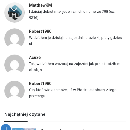
z
MatthewKM
d
I dzisiaj debiut miał jeden z nich o numerze 798 (ex.
ó
9216)...
w
Robert1980
Widziałem je dzisiaj na zajezdni narazie 4 , piaty gdzieś
si...
Acux6
Tak, widziałem wczoraj na zajezdni jak przechodziłem
obok, s...
Robert1980
Czy ktoś widział może już w Płocku autobusy z tego
przetargu...
Najchętniej czytane