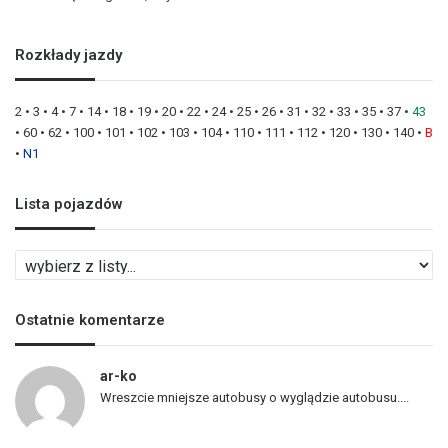
Rozkłady jazdy
2
•
3
•
4
•
7
•
14
•
18
•
19
•
20
•
22
•
24
•
25
•
26
•
31
•
32
•
33
•
35
•
37
•
43
•
60
•
62
•
100
•
101
•
102
•
103
•
104
•
110
•
111
•
112
•
120
•
130
•
140
•
B
•
N1
Lista pojazdów
L
i
s
Ostatnie komentarze
t
a
p
ar-ko
o
Wreszcie mniejsze autobusy o wyglądzie autobusu....
j
a