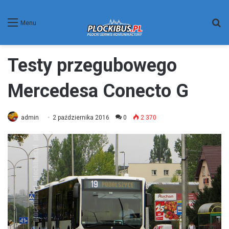
W
Menu
Testy przegubowego
Mercedesa Conecto G
admin
2 października 2016
0
2 370