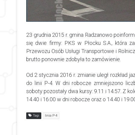
23 grudnia 2015 r. gmina Radzanowo poinfor
się dwie firmy: PKS w Płocku S.A., która z
Przewozu Osób Usługi Transportowe i Rolnicz
brutto ponownie zdobyła to zamówienie.
Od 2 stycznia 2016 r. zmianie uległ rozkład 
do linii P-4. W dni robocze zmniejszono licz
soboty pozostały dwa kursy: 9.11 i 14.57. Z kol
14.40 i 16.00 w dni robocze oraz o 14.40 i 19.0
Tagi
linia P-4