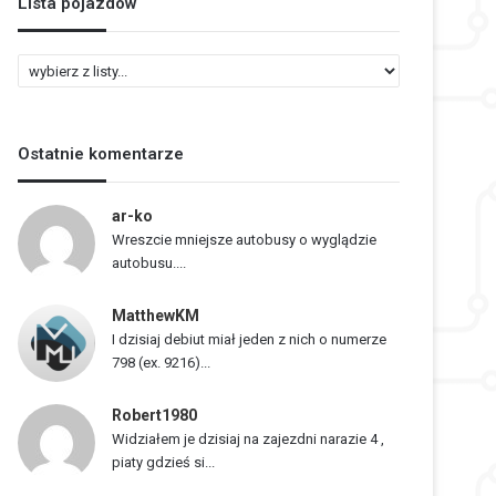
Lista pojazdów
L
i
s
t
Ostatnie komentarze
a
p
o
ar-ko
j
Wreszcie mniejsze autobusy o wyglądzie
a
autobusu....
z
d
MatthewKM
ó
I dzisiaj debiut miał jeden z nich o numerze
w
798 (ex. 9216)...
Robert1980
Widziałem je dzisiaj na zajezdni narazie 4 ,
piaty gdzieś si...