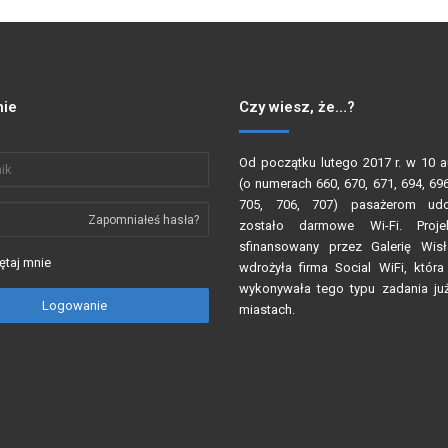
ie
Czy wiesz, że…?
Od początku lutego 2017 r. w 10 
(o numerach 660, 670, 671, 694, 696
705, 706, 707) pasażerom udo
Zapomniałeś hasła?
zostało darmowe Wi-Fi. Proje
sfinansowany przez Galerię Wis
taj mnie
wdrożyła firma Social WiFi, która
wykonywała tego typu zadania ju
Logowanie
miastach.