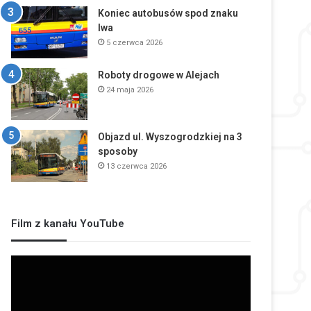
Koniec autobusów spod znaku
lwa
5 czerwca 2026
Roboty drogowe w Alejach
24 maja 2026
Objazd ul. Wyszogrodzkiej na 3
sposoby
13 czerwca 2026
Film z kanału YouTube