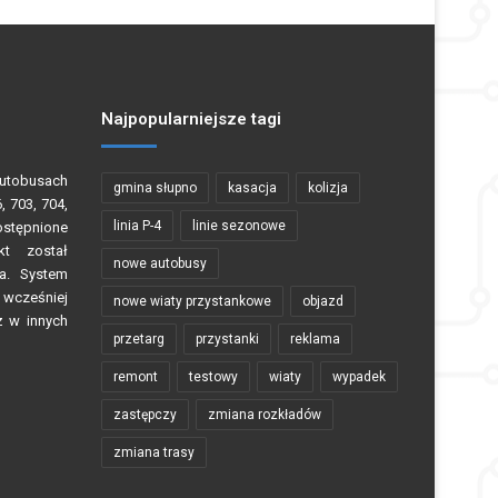
Najpopularniejsze tagi
autobusach
gmina słupno
kasacja
kolizja
, 703, 704,
linia P-4
linie sezonowe
stępnione
kt został
nowe autobusy
ła. System
 wcześniej
nowe wiaty przystankowe
objazd
ż w innych
przetarg
przystanki
reklama
remont
testowy
wiaty
wypadek
zastępczy
zmiana rozkładów
zmiana trasy