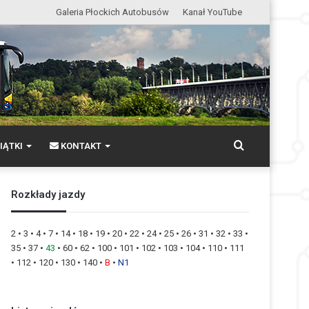
Galeria Płockich Autobusów
Kanał YouTube
Wyszukaj
IĄTKI
KONTAKT
Rozkłady jazdy
2
•
3
•
4
•
7
•
14
•
18
•
19
•
20
•
22
•
24
•
25
•
26
•
31
•
32
•
33
•
35
•
37
•
43
•
60
•
62
•
100
•
101
•
102
•
103
•
104
•
110
•
111
•
112
•
120
•
130
•
140
•
B
•
N1