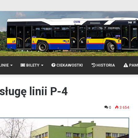
INIE
BILETY
CIEKAWOSTKI
HISTORIA
PAM
ługę linii P-4
0
3 654