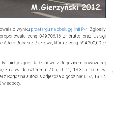
mowała o wyniku
przetargu na obsługę linii P-4
. Zgłosiły
aproponowała cenę 849.786,16 zł brutto oraz Usługi
e Adam Bąbała z Białkowa, która z ceną 594.300,00 zł
jazdy linii łączącej Radzanowo z Rogozinem dowożącej
bę kursów do czterech: 7.05, 10.41, 13.31 i 16.16, w
ei z Rogozina autobus odjeżdża o godzinie: 6.57, 13.12,
0 w soboty.