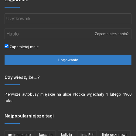
Zapomniałeś hasła?
Zapamiętaj mnie
Logowanie
Czy wiesz, że…?
Pierwsze autobusy miejskie na ulice Płocka wyjechały 1 lutego 1960
roku.
Najpopularniejsze tagi
gmina słupno
kasacja
kolizja
linia P-4
linie sezonowe