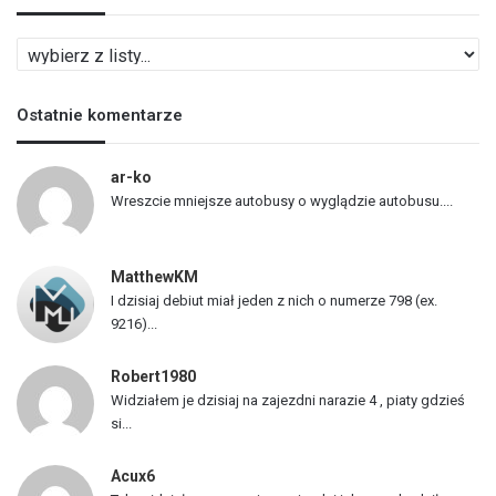
L
i
s
Ostatnie komentarze
t
a
p
ar-ko
o
Wreszcie mniejsze autobusy o wyglądzie autobusu....
j
a
z
MatthewKM
d
I dzisiaj debiut miał jeden z nich o numerze 798 (ex.
ó
9216)...
w
Robert1980
Widziałem je dzisiaj na zajezdni narazie 4 , piaty gdzieś
si...
Acux6