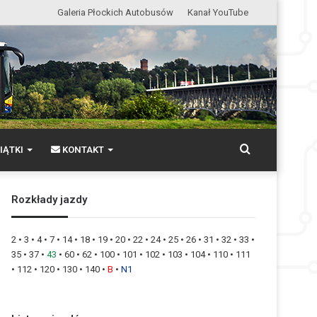
Galeria Płockich Autobusów
Kanał YouTube
Wyszukaj
IĄTKI
KONTAKT
Rozkłady jazdy
2
•
3
•
4
•
7
•
14
•
18
•
19
•
20
•
22
•
24
•
25
•
26
•
31
•
32
•
33
•
35
•
37
•
43
•
60
•
62
•
100
•
101
•
102
•
103
•
104
•
110
•
111
•
112
•
120
•
130
•
140
•
B
•
N1