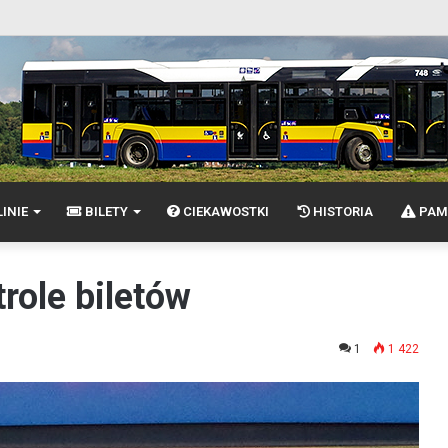
INIE
BILETY
CIEKAWOSTKI
HISTORIA
PAM
role biletów
1
1 422