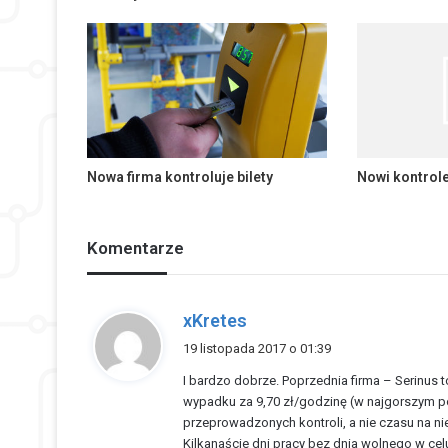
Nowa firma kontroluje bilety
Nowi kontrol
Komentarze
p
xKretes
i
19 listopada 2017 o 01:39
s
I bardzo dobrze. Poprzednia firma – Serinus 
z
wypadku za 9,70 zł/godzinę (w najgorszym pon
e
przeprowadzonych kontroli, a nie czasu na n
:
Kilkanaście dni pracy bez dnia wolnego w celu