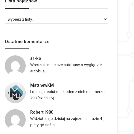
Lista pojazdów
L
i
s
t
Ostatnie komentarze
a
p
o
ar-ko
j
Wreszcie mniejsze autobusy o wyglądzie
a
autobusu....
z
d
MatthewKM
ó
I dzisiaj debiut miał jeden z nich o numerze
w
798 (ex. 9216)...
Robert1980
Widziałem je dzisiaj na zajezdni narazie 4 ,
piaty gdzieś si...