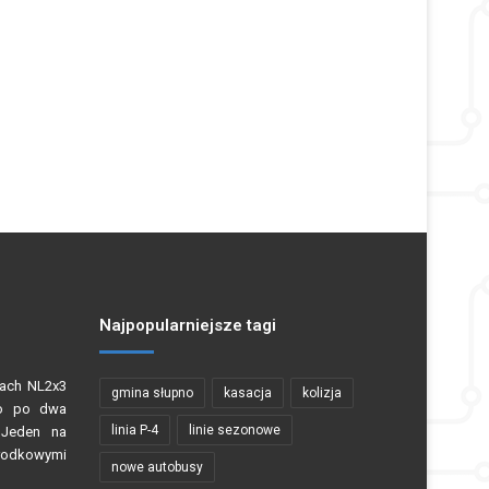
Najpopularniejsze tagi
Nach NL2x3
gmina słupno
kasacja
kolizja
no po dwa
linia P-4
linie sezonowe
. Jeden na
 środkowymi
nowe autobusy