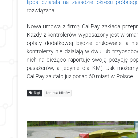
lipca działała na zasadzie okresu próbneg
rozwiązana.
Nowa umowa z firmą CallPay zakłada przepro
Każdy z kontrolerów wyposażony jest w smart
opłaty dodatkowej będzie drukowane, a ni
kontrolerzy nie działają w dwu lub trzyosob
nich na bieżąco raportuje swoją pozycję pop
pasażerów, a jedynie dla KM). Jak możemy 
CallPay zaufało już ponad 60 miast w Polsce.
Tagi
kontrola biletów