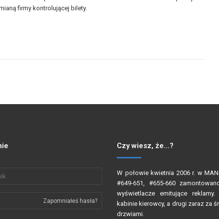
ną firmy kontrolującej bilety.
ie
Czy wiesz, że…?
W połowie kwietnia 2006 r. w MA
#649-651, #655-660 zamontowa
wyświetlacze emitujące reklamy
Zapomniałeś hasła?
kabinie kierowcy, a drugi zaraz za
drzwiami.