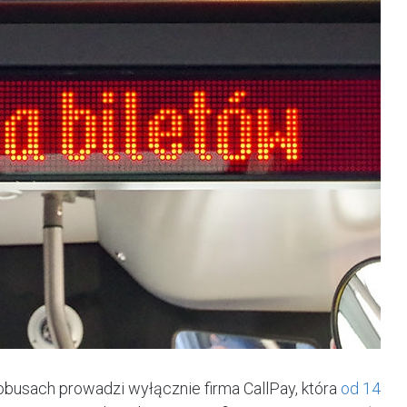
tobusach prowadzi wyłącznie firma CallPay, która
od 14