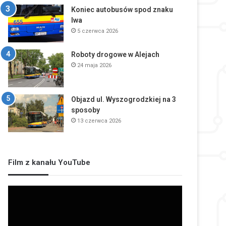
Koniec autobusów spod znaku
lwa
5 czerwca 2026
Roboty drogowe w Alejach
24 maja 2026
Objazd ul. Wyszogrodzkiej na 3
sposoby
13 czerwca 2026
Film z kanału YouTube