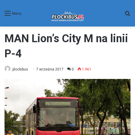
W
Menu
MAN Lion’s City M na linii
P-4
plockibus
7 września 2017
0
1 961