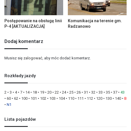
Postępowanie na obsługę linii
Komunikacja na terenie gm.
P-4 [AKTUALIZACJA]
Radzanowo
Dodaj komentarz
Musisz się
zalogować
, aby móc dodać komentarz.
Rozkłady jazdy
2
•
3
•
4
•
7
•
14
•
18
•
19
•
20
•
22
•
24
•
25
•
26
•
31
•
32
•
33
•
35
•
37
•
43
•
60
•
62
•
100
•
101
•
102
•
103
•
104
•
110
•
111
•
112
•
120
•
130
•
140
•
B
•
N1
Lista pojazdów