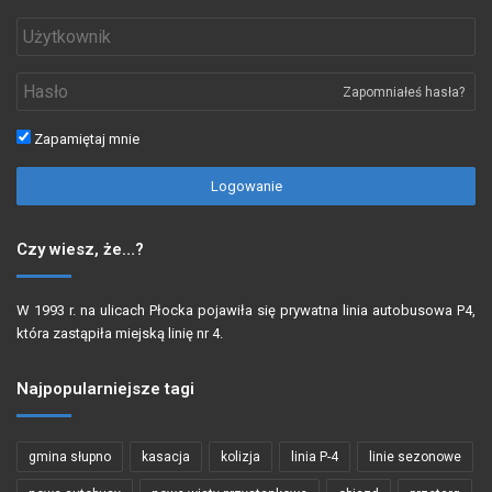
Zapomniałeś hasła?
Zapamiętaj mnie
Logowanie
Czy wiesz, że…?
W 1993 r. na ulicach Płocka pojawiła się prywatna linia autobusowa P4,
która zastąpiła miejską linię nr 4.
Najpopularniejsze tagi
gmina słupno
kasacja
kolizja
linia P-4
linie sezonowe