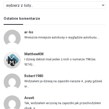
L
i
s
Ostatnie komentarze
t
a
p
ar-ko
o
Wreszcie mniejsze autobusy o wyglądzie autobusu....
j
a
z
MatthewKM
d
I dzisiaj debiut miał jeden z nich o numerze 798 (ex.
ó
9216)...
w
Robert1980
Widziałem je dzisiaj na zajezdni narazie 4 , piaty gdzieś
si...
Acux6
Tak, widziałem wczoraj na zajezdni jak przechodziłem
obok, s...