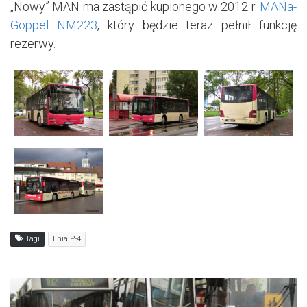
„Nowy” MAN ma zastąpić kupionego w 2012 r.
MANa-
Göppel NM223
, który będzie teraz pełnił funkcję
rezerwy.
Tagi
linia P-4