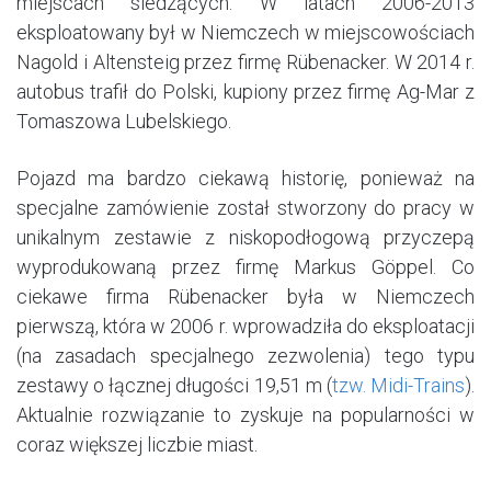
miejscach siedzących. W latach 2006-2013
eksploatowany był w Niemczech w miejscowościach
Nagold i Altensteig przez firmę Rübenacker. W 2014 r.
autobus trafił do Polski, kupiony przez firmę Ag-Mar z
Tomaszowa Lubelskiego.
Pojazd ma bardzo ciekawą historię, ponieważ na
specjalne zamówienie został stworzony do pracy w
unikalnym zestawie z niskopodłogową przyczepą
w
yprodukowaną przez firmę Markus Göppel. Co
ciekawe firma Rübenacker była w Niemczech
pierwszą, która w 2006 r. wprowadziła do eksploatacji
(na zasadach specjalnego zezwolenia) tego typu
zestawy o łącznej długości 19,51 m (
tzw. Midi-Trains
).
Aktualnie rozwiązanie to zyskuje na popularności w
coraz większej liczbie miast.