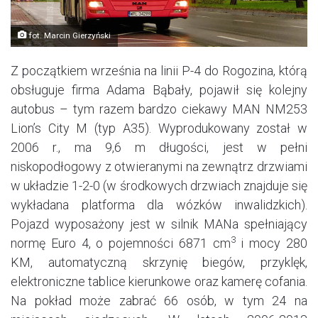
fot. Marcin Gierzyński
Z początkiem września na linii P-4 do Rogozina, którą
obsługuje firma Adama Bąbały, pojawił się kolejny
autobus – tym razem bardzo ciekawy MAN NM253
Lion’s City M (typ A35). Wyprodukowany został w
2006 r., ma 9,6 m długości, jest w pełni
niskopodłogowy z otwieranymi na zewnątrz drzwiami
w układzie 1-2-0 (w środkowych drzwiach znajduje się
wykładana platforma dla wózków inwalidzkich).
Pojazd wyposażony jest w silnik MANa spełniający
3
normę Euro 4, o pojemności
6871 cm
i mocy 280
KM, automatyczną skrzynię biegów, przyklęk,
elektroniczne tablice kierunkowe oraz kamerę cofania.
Na pokład może zabrać 66 osób, w tym 24 na