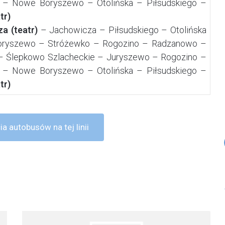
 – Nowe Boryszewo – Otolińska – Piłsudskiego –
tr)
a (teatr)
– Jachowicza – Piłsudskiego – Otolińska
oryszewo – Stróżewko – Rogozino – Radzanowo –
– Ślepkowo Szlacheckie – Juryszewo – Rogozino –
 – Nowe Boryszewo – Otolińska – Piłsudskiego –
tr)
a autobusów na tej linii