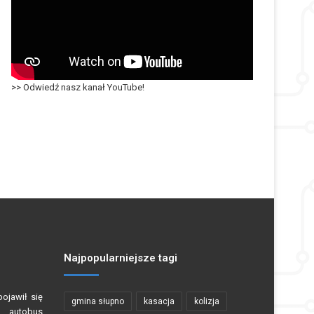
>> Odwiedź nasz kanał YouTube!
Najpopularniejsze tagi
ojawił się
gmina słupno
kasacja
kolizja
autobus