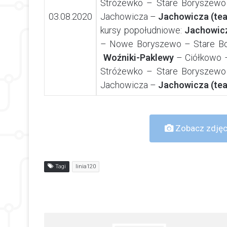
Stróżewko – Stare Boryszewo
03.08.2020
Jachowicza –
Jachowicza (tea
kursy popołudniowe:
Jachowicz
– Nowe Boryszewo – Stare B
Woźniki-Paklewy
– Ciółkowo 
Stróżewko – Stare Boryszewo
Jachowicza –
Jachowicza (tea
Zobacz zdjęci
Tagi
linia120