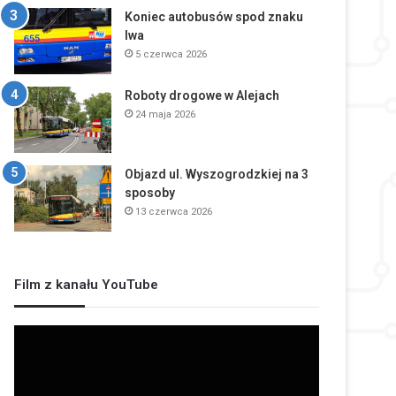
Koniec autobusów spod znaku
lwa
5 czerwca 2026
Roboty drogowe w Alejach
24 maja 2026
Objazd ul. Wyszogrodzkiej na 3
sposoby
13 czerwca 2026
Film z kanału YouTube