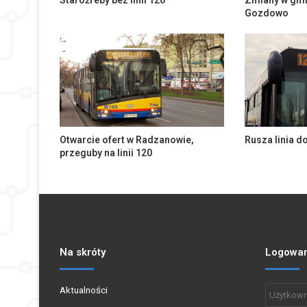
Staroźreby bez linii 120
Zmiany w gmi
Gozdowo
Otwarcie ofert w Radzanowie,
Rusza linia d
przeguby na linii 120
Na skróty
Logowan
Aktualności