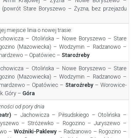
Armii Krajowej – Żyzna – Nowe Boryszewo –
 (powrót Stare Boryszewo – Żyzna, bez przejazdu
 jej miejsce linia o nowej trasie:
chowicza – Otolińska – Nowe Boryszewo – Stare
gozino (Mazowiecka) – Wodzymin – Radzanowo –
Smardzewo – Opatówiec –
Staroźreby
chowicza – Otolińska – Nowe Boryszewo – Stare
gozino (Mazowiecka) – Wodzymin – Radzanowo –
 Smardzewo – Opatówiec –
Staroźreby
–
Worowice-
k. Góry –
Góra
żności od pory dnia
eatr)
– Jachowicza – Piłsudskiego – Otolińska –
yszewo – Stróżewko – Rogozino – Juryszewo –
owo –
Woźniki-Paklewy
– Radzanowo – Rogozino –