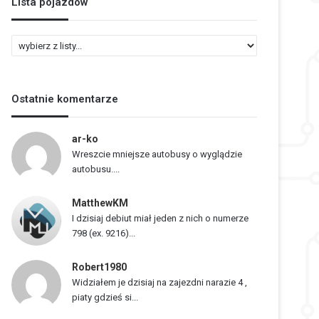
Lista pojazdów
L
i
s
t
Ostatnie komentarze
a
p
o
ar-ko
j
Wreszcie mniejsze autobusy o wyglądzie
a
autobusu....
z
d
MatthewKM
ó
I dzisiaj debiut miał jeden z nich o numerze
w
798 (ex. 9216)...
Robert1980
Widziałem je dzisiaj na zajezdni narazie 4 ,
piaty gdzieś si...