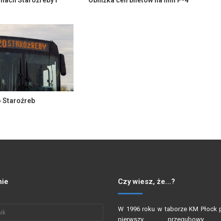
nach Staroźreby i
Obniżka cen biletów na linii P-4
o Staroźreb
ie
Czy wiesz, że…?
W 1996 roku w taborze KM Płock p
pierwszy przegubowy 