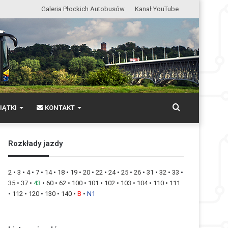
Galeria Płockich Autobusów
Kanał YouTube
Wyszukaj
IĄTKI
KONTAKT
Rozkłady jazdy
2
•
3
•
4
•
7
•
14
•
18
•
19
•
20
•
22
•
24
•
25
•
26
•
31
•
32
•
33
•
35
•
37
•
43
•
60
•
62
•
100
•
101
•
102
•
103
•
104
•
110
•
111
•
112
•
120
•
130
•
140
•
B
•
N1