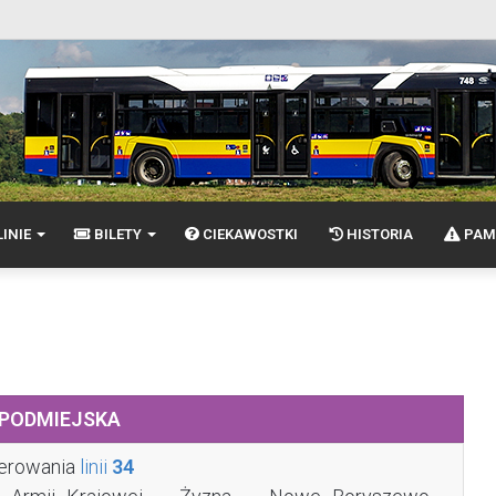
INIE
BILETY
CIEKAWOSTKI
HISTORIA
PAM
 PODMIEJSKA
merowania
linii
34