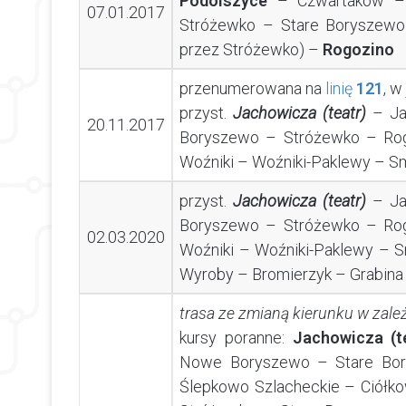
Podolszyce
– Czwartaków – 
07.01.2017
Stróżewko – Stare Boryszewo
przez Stróżewko) –
Rogozino
przenumerowana na
linię
121
, w
przyst.
Jachowicza (teatr)
– Ja
20.11.2017
Boryszewo – Stróżewko – Ro
Woźniki – Woźniki-Paklewy – 
przyst.
Jachowicza (teatr)
– Ja
Boryszewo – Stróżewko – Ro
02.03.2020
Woźniki – Woźniki-Paklewy –
Wyroby – Bromierzyk – Grabina 
trasa ze zmianą kierunku w zale
kursy poranne:
Jachowicza (t
Nowe Boryszewo – Stare Bor
Ślepkowo Szlacheckie – Ciółk