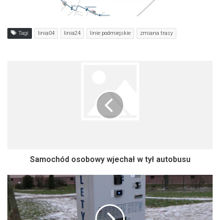
Tagi
linia04
linia24
linie podmiejskie
zmiana trasy
Samochód osobowy wjechał w tył autobusu