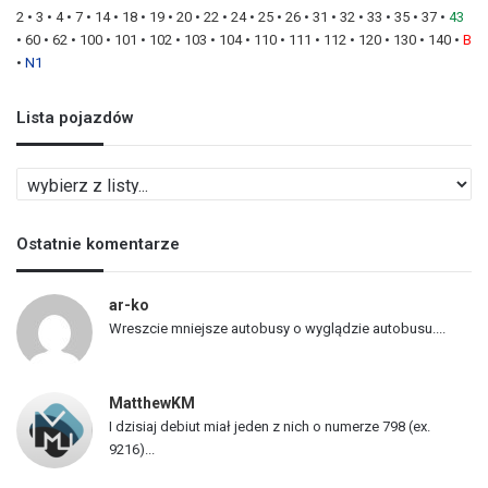
2
•
3
•
4
•
7
•
14
•
18
•
19
•
20
•
22
•
24
•
25
•
26
•
31
•
32
•
33
•
35
•
37
•
43
•
60
•
62
•
100
•
101
•
102
•
103
•
104
•
110
•
111
•
112
•
120
•
130
•
140
•
B
•
N1
Lista pojazdów
L
i
s
Ostatnie komentarze
t
a
p
ar-ko
o
Wreszcie mniejsze autobusy o wyglądzie autobusu....
j
a
z
MatthewKM
d
I dzisiaj debiut miał jeden z nich o numerze 798 (ex.
ó
9216)...
w