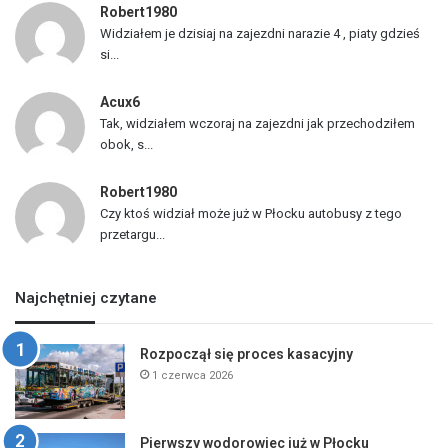
Robert1980
Widziałem je dzisiaj na zajezdni narazie 4 , piaty gdzieś
si...
Acux6
Tak, widziałem wczoraj na zajezdni jak przechodziłem
obok, s...
Robert1980
Czy ktoś widział może już w Płocku autobusy z tego
przetargu...
Najchętniej czytane
Rozpoczął się proces kasacyjny
1 czerwca 2026
Pierwszy wodorowiec już w Płocku