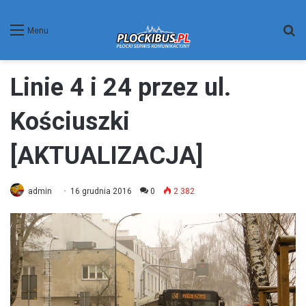
W
Menu
Linie 4 i 24 przez ul.
Kościuszki
[AKTUALIZACJA]
admin
16 grudnia 2016
0
2 382