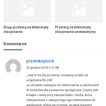
Drugi przetarg na biletomaty
Przetarg na biletomaty
stacjonarne
stacjonarne unieważniony
Komentarze
p
przemkoplock
i
20 grudnia 2016 o 21:08
s
„Jest to trochę prostszy i mniejszy model, niż
z
urządzenia BS-206”
e
Ja chciałem nawiązać do biletomatów w autobusach.
:
W obsłudze dla pasażerów są tragiczne. Często jest
kolejka i nerwy przy zakupie biletu. Osoba, która
zdecydowała o zakupie tego typu biletomatów do
autobusów chyba nie rozumie, że takie maszyny