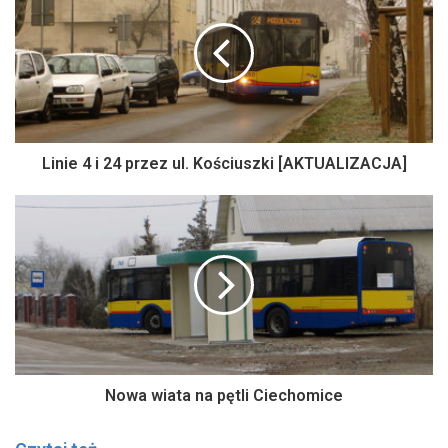
Linie 4 i 24 przez ul. Kościuszki [AKTUALIZACJA]
Nowa wiata na pętli Ciechomice