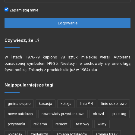
Zapamiętaj mnie
Logowanie
Czy wiesz, że…?
W latach 1976-79 kupiono 78 sztuk miejskiej wersji Autosana
oznaczonej symbolem H9-35. Niestety nie cechowały się one długą
żywotnością. Zniknęły z płockich ulic już w 1984 roku.
Najpopularniejsze tagi
gmina słupno
kasacja
kolizja
linia P-4
linie sezonowe
nowe autobusy
nowe wiaty przystankowe
objazd
przetarg
przystanki
reklama
remont
testowy
wiaty
wypadek
zastępczy
zmiana rozkładów
zmiana trasy