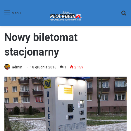
W
Menu
Nowy biletomat
stacjonarny
admin
18 grudnia 2016
1
2 159