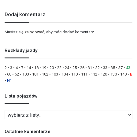
Dodaj komentarz
Musisz się
zalogować
, aby móc dodać komentarz.
Rozkłady jazdy
2
•
3
•
4
•
7
•
14
•
18
•
19
•
20
•
22
•
24
•
25
•
26
•
31
•
32
•
33
•
35
•
37
•
43
•
60
•
62
•
100
•
101
•
102
•
103
•
104
•
110
•
111
•
112
•
120
•
130
•
140
•
B
•
N1
Lista pojazdów
L
i
s
Ostatnie komentarze
t