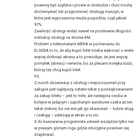
powinny być szybkie i proste w obsłudze i choć trochę
dorównywać lub przypominać obsługę maszyn, w
które jest wyposażona reszta pojazdów, czyli jakieś
97%.
Zawiłość obsługi widać nawet na podstawie długości
instrukcji obsługi na stronie KM.
Problem z biletomatami MERA w porównaniu do
ELGEBA to to, że aby kupić bilet trzeba wykonać o wiele
więcej dotknięć ekranu a to powoduje, że jest więcej
pomyłek (stresu) i nerwów, bo za plecami kolejka ludzi,
którzy też chcą kupić bilet.
P.S.
Z moich obserwacji z obsługi i nieporozumień przy
zakupie jest najlepszy ostatni tekst z podziękowaniami
za zakup biletu – jest to miłe, ale następna osoba w
kolejce w jadącym i zapchanym autobusie czeka aż ten
tekst zniknie, bo nie wie jak go skasować – ludzie stoją
i czekają – uderzają w ekran a tu nic.
X do kasowania programista ustawił wszędzie tylko nie
w prawym górnym rogu gdzie intuicyjnie powinien się
znajdować.