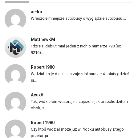
a
p
ar-ko
o
Wreszcie mniejsze autobusy o wyglądzie autobusu....
j
a
z
MatthewKM
d
I dzisiaj debiut miał jeden z nich o numerze 798 (ex.
ó
9216)...
w
Robert1980
Widziałem je dzisiaj na zajezdni narazie 4 , piaty gdzieś
si...
Acux6
Tak, widziałem wczoraj na zajezdni jak przechodziłem
obok, s...
Robert1980
Czy ktoś widział może już w Płocku autobusy z tego
przetargu...