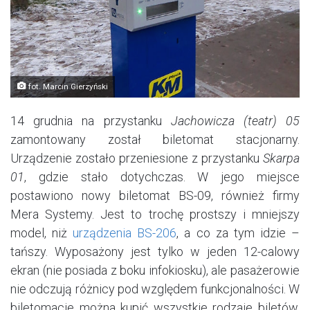
fot. Marcin Gierzyński
14 grudnia na przystanku
Jachowicza (teatr) 05
zamontowany został biletomat stacjonarny.
Urządzenie zostało przeniesione z przystanku
Skarpa
01
, gdzie stało dotychczas. W jego miejsce
postawiono nowy biletomat BS-09, również firmy
Mera Systemy. Jest to trochę prostszy i mniejszy
model, niż
urządzenia BS-206
, a co za tym idzie –
tańszy. Wyposażony jest tylko w jeden 12-calowy
ekran (nie posiada z boku infokiosku), ale pasażerowie
nie odczują różnicy pod względem funkcjonalności. W
biletomacie można kupić wszystkie rodzaje biletów,