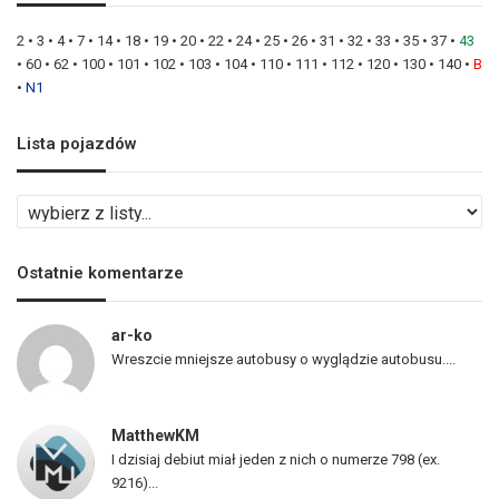
2
•
3
•
4
•
7
•
14
•
18
•
19
•
20
•
22
•
24
•
25
•
26
•
31
•
32
•
33
•
35
•
37
•
43
•
60
•
62
•
100
•
101
•
102
•
103
•
104
•
110
•
111
•
112
•
120
•
130
•
140
•
B
•
N1
Lista pojazdów
L
i
s
Ostatnie komentarze
t
a
p
ar-ko
o
Wreszcie mniejsze autobusy o wyglądzie autobusu....
j
a
z
MatthewKM
d
I dzisiaj debiut miał jeden z nich o numerze 798 (ex.
ó
9216)...
w