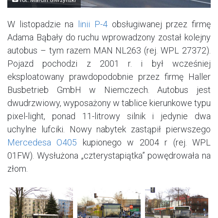
W listopadzie na
linii P-4
obsługiwanej przez firmę
Adama Bąbały do ruchu wprowadzony został kolejny
autobus – tym razem MAN NL263 (rej. WPL 27372).
Pojazd pochodzi z 2001 r. i był wcześniej
eksploatowany prawdopodobnie przez firmę Haller
Busbetrieb GmbH w Niemczech. Autobus jest
dwudrzwiowy, wyposażony w tablice kierunkowe typu
pixel-light, ponad 11-litrowy silnik i jedynie dwa
uchylne lufciki. Nowy nabytek zastąpił pierwszego
Mercedesa O405
kupionego w 2004 r (rej. WPL
01FW). Wysłużona „czterystapiątka” powędrowała na
złom.