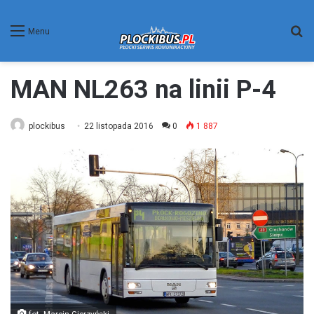
W
Menu
MAN NL263 na linii P-4
plockibus
22 listopada 2016
0
1 887
fot. Marcin Gierzyński