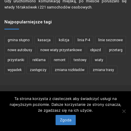
Gdy uruchomiono komunikację miejską, po mieście poruszało się
wtedy 16 taksówek i 221 samochodów osobowych.
Najpopularniejsze tagi
gmina słupno
kasacja
kolizja
linia P-4
linie sezonowe
nowe autobusy
nowe wiaty przystankowe
objazd
przetarg
przystanki
reklama
remont
testowy
wiaty
wypadek
zastępczy
zmiana rozkładów
zmiana trasy
Copyright © 2002 - 2026 PŁOCKIBUS
Ta strona korzysta z ciasteczek aby świadczyć usługi na
najwyższym poziomie. Dalsze korzystanie ze strony oznacza,
Wykorzystywanie materiałów zawartych na stronie tylko za zgodą
że zgadzasz się na ich użycie.
autorów
Zgoda