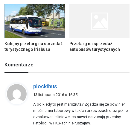
Kolejny przetarg na sprzedaż
Przetarg na sprzedaż
turystycznego Irisbusa
autobusów turystycznych
Komentarze
p
plockibus
i
13 listopada 2016 o 16:35
s
A od kiedy to jest marszruta? Zgadza się że powinien
z
mieć numer taborowy w takich przewozach oraz pełne
e
oznakowanie liniowe, co nawet narzucają przepisy.
:
Patologii w PKS-ach nie ruszajmy.