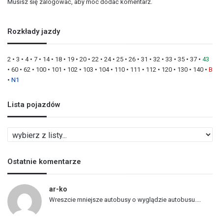
Musisz się
zalogować
, aby móc dodać komentarz.
Rozkłady jazdy
2
•
3
•
4
•
7
•
14
•
18
•
19
•
20
•
22
•
24
•
25
•
26
•
31
•
32
•
33
•
35
•
37
•
43
•
60
•
62
•
100
•
101
•
102
•
103
•
104
•
110
•
111
•
112
•
120
•
130
•
140
•
B
•
N1
Lista pojazdów
L
i
s
Ostatnie komentarze
t
a
p
ar-ko
o
Wreszcie mniejsze autobusy o wyglądzie autobusu....
j
a