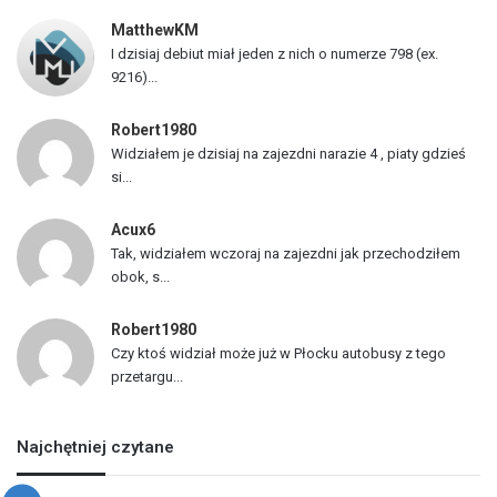
z
MatthewKM
d
I dzisiaj debiut miał jeden z nich o numerze 798 (ex.
ó
9216)...
w
Robert1980
Widziałem je dzisiaj na zajezdni narazie 4 , piaty gdzieś
si...
Acux6
Tak, widziałem wczoraj na zajezdni jak przechodziłem
obok, s...
Robert1980
Czy ktoś widział może już w Płocku autobusy z tego
przetargu...
Najchętniej czytane