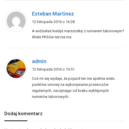
p
Esteban Martinez
i
12 listopada 2016 o 16:28
s
A widziałeś kiedyś marszrutkę z numerem taborowym?
z
Wiele PKSów też nie ma
e
:
p
admin
i
12 listopada 2016 o 10:51
s
Coś mi się wydaje, że pojazd ten nie spełnia wielu
z
punktów umowy na wykonywanie przewozów
e
regularnych, zaczynając od braku wyklejonych
:
numerów taborowych…
Dodaj komentarz