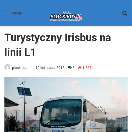
W
Menu
Turystyczny Irisbus na
linii L1
plockibus
10 listopada 2016
3
1 867