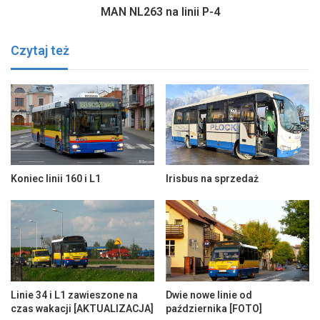
MAN NL263 na linii P-4
Czytaj też
Koniec linii 160 i L1
Irisbus na sprzedaż
Linie 34 i L1 zawieszone na
Dwie nowe linie od
czas wakacji [AKTUALIZACJA]
października [FOTO]