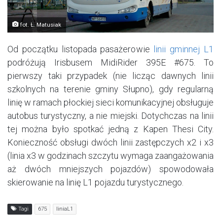
fot. Ł. Matusiak
Od początku listopada pasażerowie
linii gminnej L1
podróżują Irisbusem MidiRider 395E #675. To
pierwszy taki przypadek (nie licząc dawnych linii
szkolnych na terenie gminy Słupno), gdy regularną
linię w ramach płockiej sieci komunikacyjnej obsługuje
autobus turystyczny, a nie miejski. Dotychczas na linii
tej można było spotkać jedną z Kapen Thesi City.
Konieczność obsługi dwóch linii zastępczych x2 i x3
(linia x3 w godzinach szczytu wymaga zaangażowania
aż dwóch mniejszych pojazdów) spowodowała
skierowanie na linię L1 pojazdu turystycznego.
Tagi
675
liniaL1