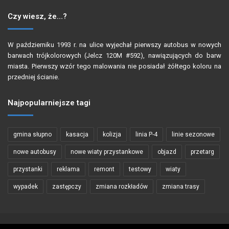
Czy wiesz, że…?
W październiku 1993 r. na ulice wyjechał pierwszy autobus w nowych
barwach trójkolorowych (Jelcz 120M #592), nawiązujących do barw
miasta. Pierwszy wzór tego malowania nie posiadał żółtego koloru na
przedniej ścianie.
Najpopularniejsze tagi
gmina słupno
kasacja
kolizja
linia P-4
linie sezonowe
nowe autobusy
nowe wiaty przystankowe
objazd
przetarg
przystanki
reklama
remont
testowy
wiaty
wypadek
zastępczy
zmiana rozkładów
zmiana trasy