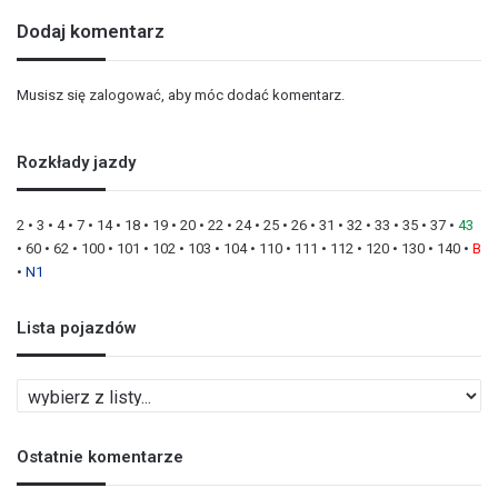
Dodaj komentarz
Musisz się
zalogować
, aby móc dodać komentarz.
Rozkłady jazdy
2
•
3
•
4
•
7
•
14
•
18
•
19
•
20
•
22
•
24
•
25
•
26
•
31
•
32
•
33
•
35
•
37
•
43
•
60
•
62
•
100
•
101
•
102
•
103
•
104
•
110
•
111
•
112
•
120
•
130
•
140
•
B
•
N1
Lista pojazdów
L
i
s
Ostatnie komentarze
t
a