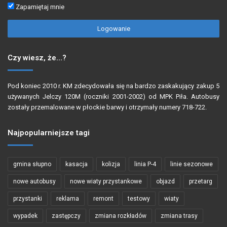
Zapamiętaj mnie
Logowanie
Czy wiesz, że…?
Pod koniec 2010 r. KM zdecydowała się na bardzo zaskakujący zakup 5
używanych Jelczy 120M (roczniki 2001-2002) od MPK Piła. Autobusy
zostały przemalowane w płockie barwy i otrzymały numery 718-722.
Najpopularniejsze tagi
gmina słupno
kasacja
kolizja
linia P-4
linie sezonowe
nowe autobusy
nowe wiaty przystankowe
objazd
przetarg
przystanki
reklama
remont
testowy
wiaty
wypadek
zastępczy
zmiana rozkładów
zmiana trasy