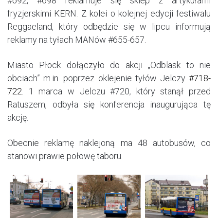
#692, #698 reklamuje się sklep z artykułami
fryzjerskimi KERN. Z kolei o kolejnej edycji festiwalu
Reggaeland, który odbędzie się w lipcu informują
reklamy na tyłach MANów #655-657.
Miasto Płock dołączyło do akcji „Odblask to nie
obciach” m.in. poprzez oklejenie tyłów Jelczy
#718-
722
. 1 marca w Jelczu #720, który stanął przed
Ratuszem, odbyła się konferencja inaugurująca tę
akcję.
Obecnie reklamę naklejoną ma 48 autobusów, co
stanowi prawie połowę taboru.