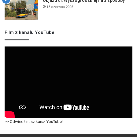
Objazd ul. Wyszogrodzkiej na 3 sposoby
13 czerwca 2026
Film z kanału YouTube
>> Odwiedź nasz kanał YouTube!