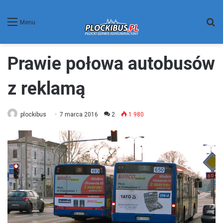
W
Menu
Prawie połowa autobusów
z reklamą
plockibus
7 marca 2016
2
1 980