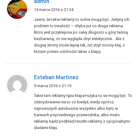
admin
i
14 marca 2016 o 21:34
s
Jasne, że takie reklamy to sobie mogą być. Jedyny ich
z
problem to trwałość – chyba już co druga reklama
e
Brico jest przyklejona po całej długości u góry taśmą
:
bezbarwną, co nie wygląda zbyt estetycznie… Ale z
drugiej strony może lepiej tak, niż zbyt mocny klej, z
którym potem odchodzi lakier z klapy.
p
Esteban Martinez
i
9 marca 2016 o 21:19
s
Takie tam reklamy typu klapa+szyba to se mogą być. To
z
zdecydowanie nie to co kiedyś, kiedy oprócz
e
najnowszych autobusów wszystko albo było w
:
barwach poprzedniego przewoźnika, albo miało
reklamę bądź podkład/resztki reklamy z opcjonalnymi
śladami kleju.