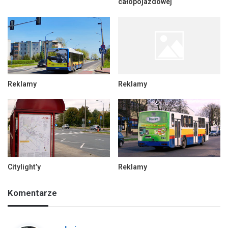
całopojazdowej
Reklamy
Reklamy
Citylight’y
Reklamy
Komentarze
p