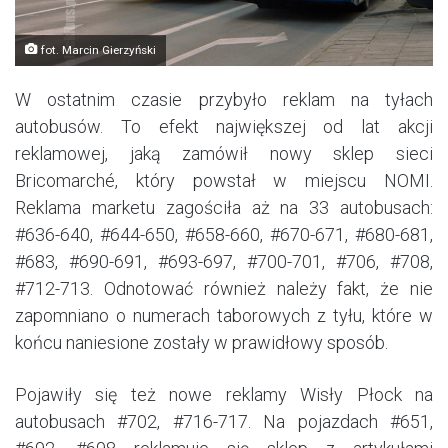
fot. Marcin Gierzyński
W ostatnim czasie przybyło reklam na tyłach
autobusów. To efekt największej od lat akcji
reklamowej, jaką zamówił nowy sklep sieci
Bricomarché, który powstał w miejscu NOMI.
Reklama marketu zagościła aż na 33 autobusach:
#636-640, #644-650, #658-660, #670-671, #680-681,
#683, #690-691, #693-697, #700-701, #706, #708,
#712-713. Odnotować również należy fakt, że nie
zapomniano o numerach taborowych z tyłu, które w
końcu naniesione zostały w prawidłowy sposób.
Pojawiły się też nowe reklamy Wisły Płock na
autobusach #702, #716-717. Na pojazdach #651,