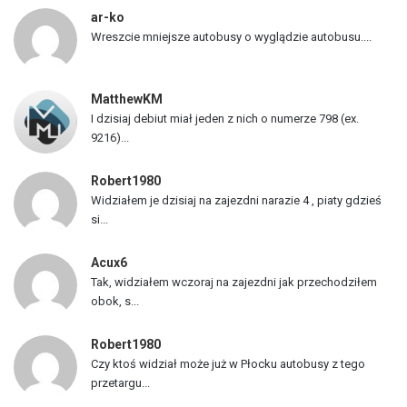
p
ar-ko
o
Wreszcie mniejsze autobusy o wyglądzie autobusu....
j
a
z
MatthewKM
d
I dzisiaj debiut miał jeden z nich o numerze 798 (ex.
ó
9216)...
w
Robert1980
Widziałem je dzisiaj na zajezdni narazie 4 , piaty gdzieś
si...
Acux6
Tak, widziałem wczoraj na zajezdni jak przechodziłem
obok, s...
Robert1980
Czy ktoś widział może już w Płocku autobusy z tego
przetargu...