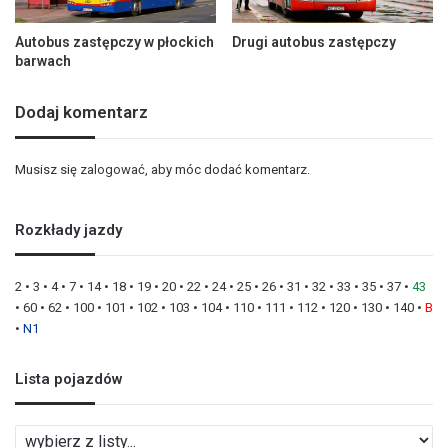
Autobus zastępczy w płockich
Drugi autobus zastępczy
barwach
Dodaj komentarz
Musisz się
zalogować
, aby móc dodać komentarz.
Rozkłady jazdy
2
•
3
•
4
•
7
•
14
•
18
•
19
•
20
•
22
•
24
•
25
•
26
•
31
•
32
•
33
•
35
•
37
•
43
•
60
•
62
•
100
•
101
•
102
•
103
•
104
•
110
•
111
•
112
•
120
•
130
•
140
•
B
•
N1
Lista pojazdów
L