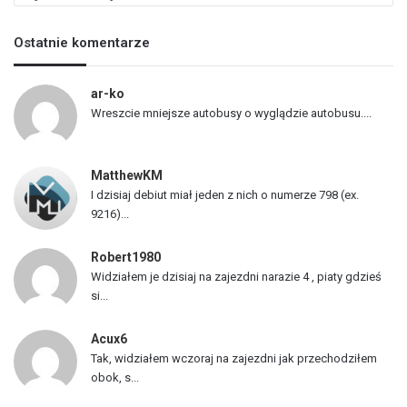
i
s
Ostatnie komentarze
t
a
p
ar-ko
o
Wreszcie mniejsze autobusy o wyglądzie autobusu....
j
a
z
MatthewKM
d
I dzisiaj debiut miał jeden z nich o numerze 798 (ex.
ó
9216)...
w
Robert1980
Widziałem je dzisiaj na zajezdni narazie 4 , piaty gdzieś
si...
Acux6
Tak, widziałem wczoraj na zajezdni jak przechodziłem
obok, s...