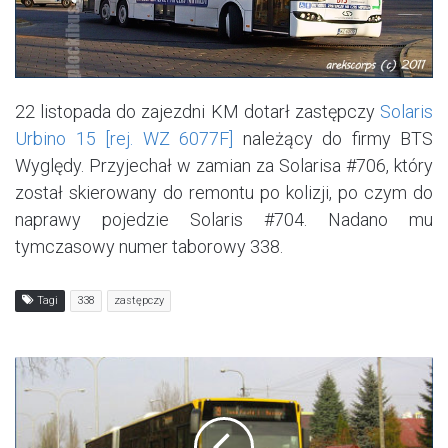
22 listopada do zajezdni KM dotarł zastępczy
Solaris
Urbino 15 [rej. WZ 6077F]
należący do firmy BTS
Wyględy. Przyjechał w zamian za Solarisa #706, który
został skierowany do remontu po kolizji, po czym do
naprawy pojedzie Solaris #704. Nadano mu
tymczasowy numer taborowy 338.
Tagi
338
zastępczy