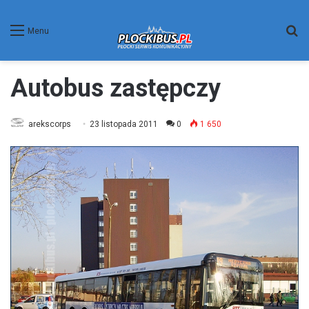
W
Menu
Autobus zastępczy
arekscorps
23 listopada 2011
0
1 650