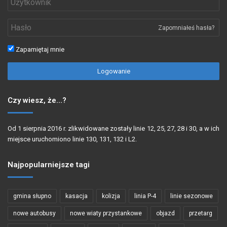
Zapomniałeś hasła?
Zapamiętaj mnie
Logowanie
Czy wiesz, że…?
Od 1 sierpnia 2016 r. zlikwidowane zostały linie 12, 25, 27, 28 i 30, a w ich
miejsce uruchomiono linie 130, 131, 132 i L2.
Najpopularniejsze tagi
gmina słupno
kasacja
kolizja
linia P-4
linie sezonowe
nowe autobusy
nowe wiaty przystankowe
objazd
przetarg