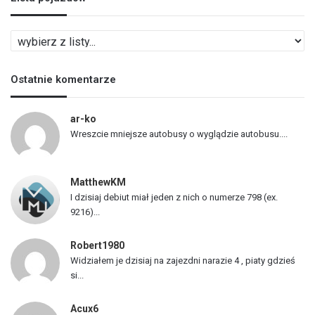
L
i
s
Ostatnie komentarze
t
a
p
ar-ko
o
Wreszcie mniejsze autobusy o wyglądzie autobusu....
j
a
z
MatthewKM
d
I dzisiaj debiut miał jeden z nich o numerze 798 (ex.
ó
9216)...
w
Robert1980
Widziałem je dzisiaj na zajezdni narazie 4 , piaty gdzieś
si...
Acux6