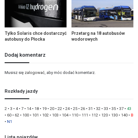
Tylko Solaris chce dostarczyć
Przetarg na 18 autobusów
autobusy do Płocka
wodorowych
Dodaj komentarz
Musisz się
zalogować
, aby móc dodać komentarz.
Rozkłady jazdy
2
•
3
•
4
•
7
•
14
•
18
•
19
•
20
•
22
•
24
•
25
•
26
•
31
•
32
•
33
•
35
•
37
•
43
•
60
•
62
•
100
•
101
•
102
•
103
•
104
•
110
•
111
•
112
•
120
•
130
•
140
•
B
•
N1
Lista pojazdów