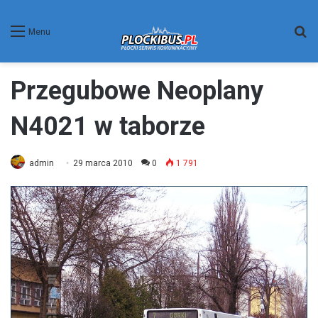
W
Menu
Przegubowe Neoplany
N4021 w taborze
admin
29 marca 2010
0
1 791