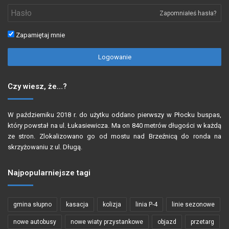
Zapomniałeś hasła?
Zapamiętaj mnie
Logowanie
Czy wiesz, że…?
W październiku 2018 r. do użytku oddano pierwszy w Płocku buspas,
który powstał na ul. Łukasiewicza. Ma on 840 metrów długości w każdą
ze stron. Zlokalizowano go od mostu nad Brzeźnicą do ronda na
skrzyżowaniu z ul. Długą.
Najpopularniejsze tagi
gmina słupno
kasacja
kolizja
linia P-4
linie sezonowe
nowe autobusy
nowe wiaty przystankowe
objazd
przetarg