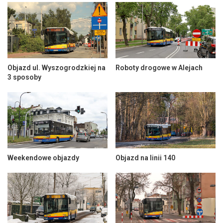
Objazd ul. Wyszogrodzkiej na
Roboty drogowe w Alejach
3 sposoby
Weekendowe objazdy
Objazd na linii 140