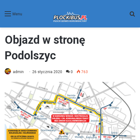
W
Menu
Objazd w stronę
Podolszyc
admin
26 stycznia 2020
0
763