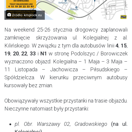
źródło: kmplock.eu
Na weekend 25-26 stycznia drogowcy zaplanowali
zamknięcie skrzyżowania ul. Kolegialnej z al.
Kilińskiego. W związku z tym dla autobusów linii
4
,
15
,
19
,
20
,
22
,
33
i
N1
w stronę Podolszyc / Borowiczek
wyznaczono objazd: Kolegialna – 1 Maja – 3 Maja –
11 Listopada – Jachowicza – Piłsudskiego –
Spółdzielcza. W kierunku przeciwnym autobusy
kursowały bez zmian.
Obowiązywały wszystkie przystanki na trasie objazdu.
Nieczynne natomiast były przystanki:
pl. Obr. Warszawy 02, Gradowskiego
(na ul.
Kolegialnej),