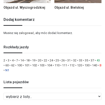
Objazd ul. Wyszogrodzkiej
Objazd ul. Bielskiej
Dodaj komentarz
Musisz się
zalogować
, aby móc dodać komentarz.
Rozkłady jazdy
2
•
3
•
4
•
7
•
14
•
18
•
19
•
20
•
22
•
24
•
25
•
26
•
31
•
32
•
33
•
35
•
37
•
43
•
60
•
62
•
100
•
101
•
102
•
103
•
104
•
110
•
111
•
112
•
120
•
130
•
140
•
B
•
N1
Lista pojazdów
L
i