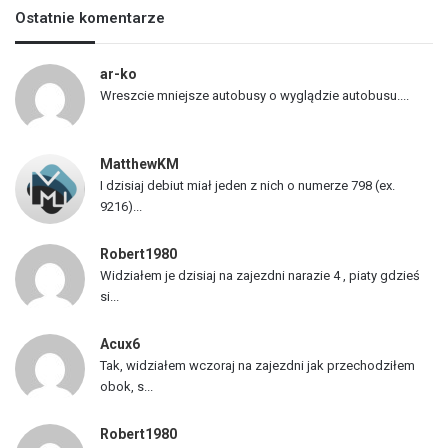
s
Ostatnie komentarze
t
a
p
ar-ko
o
Wreszcie mniejsze autobusy o wyglądzie autobusu....
j
a
z
MatthewKM
d
I dzisiaj debiut miał jeden z nich o numerze 798 (ex.
ó
9216)...
w
Robert1980
Widziałem je dzisiaj na zajezdni narazie 4 , piaty gdzieś
si...
Acux6
Tak, widziałem wczoraj na zajezdni jak przechodziłem
obok, s...
Robert1980