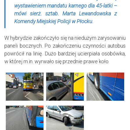
wystawieniem mandatu karnego dla 45-latki –
mówi sierż. sztab. Marta Lewandowska z
Komendy Miejskiej Policji w Płocku.
W hybrydzie zakończyło się na niedużym zarysowaniu
paneli bocznych. Po zakończeniu czynności autobus
powrócił na linię. Dużo bardziej ucierpiała osobówka,
w której m.in. wyrwało się przednie prawe koło.