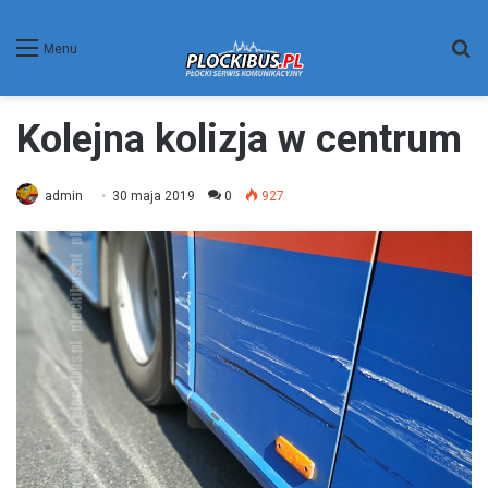
W
Menu
Kolejna kolizja w centrum
admin
30 maja 2019
0
927