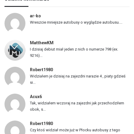
t
a
p
ar-ko
o
Wreszcie mniejsze autobusy o wyglądzie autobusu....
j
a
z
MatthewKM
d
I dzisiaj debiut miał jeden z nich o numerze 798 (ex.
ó
9216)...
w
Robert1980
Widziałem je dzisiaj na zajezdni narazie 4 , piaty gdzieś
si...
Acux6
Tak, widziałem wczoraj na zajezdni jak przechodziłem
obok, s...
Robert1980
Czy ktoś widział może już w Płocku autobusy z tego