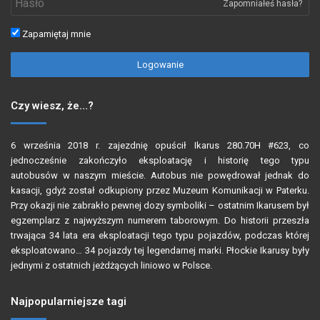
Zapomniałeś hasła?
Zapamiętaj mnie
Logowanie
Czy wiesz, że…?
6 września 2018 r. zajezdnię opuścił
Ikarus 280.70H #623
, co
jednocześnie zakończyło eksploatację i historię
tego typu
autobusów
w naszym mieście. Autobus nie powędrował jednak do
kasacji, gdyż został odkupiony przez Muzeum Komunikacji w Paterku.
Przy okazji nie zabrakło pewnej dozy symboliki – ostatnim Ikarusem był
egzemplarz z najwyższym numerem taborowym. Do historii przeszła
trwająca 34 lata era eksploatacji tego typu pojazdów, podczas której
eksploatowano… 34 pojazdy tej legendarnej marki. Płockie Ikarusy były
jednymi z ostatnich jeżdżących liniowo w Polsce.
Najpopularniejsze tagi