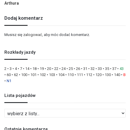
Arthura
Dodaj komentarz
Musisz się
zalogować
, aby móc dodać komentarz.
Rozkłady jazdy
2
•
3
•
4
•
7
•
14
•
18
•
19
•
20
•
22
•
24
•
25
•
26
•
31
•
32
•
33
•
35
•
37
•
43
•
60
•
62
•
100
•
101
•
102
•
103
•
104
•
110
•
111
•
112
•
120
•
130
•
140
•
B
•
N1
Lista pojazdów
L
i
s
Ostatnie komentarze