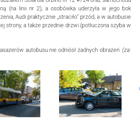
ną (na linii nr 2), a osobówka uderzyła w jego bok
zenia, Audi praktycznie „straciło” przód, a w autobusie
j strony, a także przednie drzwi (potłuczona szyba w
z pasażerów autobusu nie odniósł żadnych obrażeń.
(za: