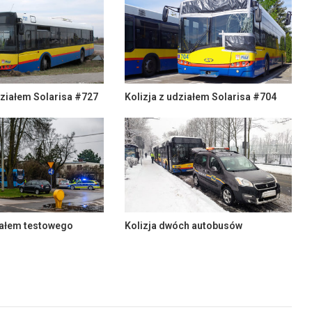
ziałem Solarisa #727
Kolizja z udziałem Solarisa #704
iałem testowego
Kolizja dwóch autobusów