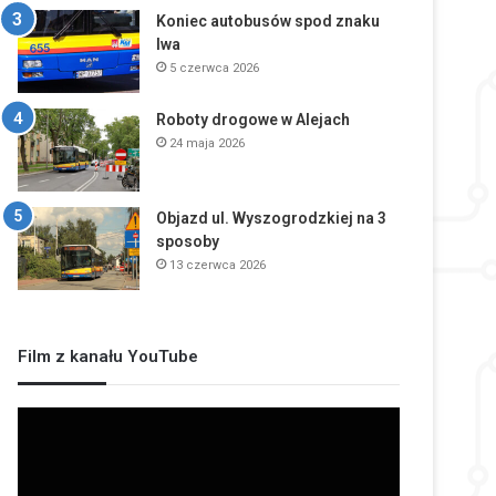
Koniec autobusów spod znaku
lwa
5 czerwca 2026
Roboty drogowe w Alejach
24 maja 2026
Objazd ul. Wyszogrodzkiej na 3
sposoby
13 czerwca 2026
Film z kanału YouTube