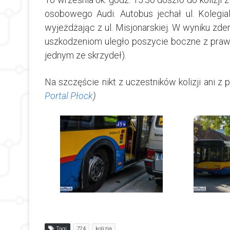
osobowego Audi. Autobus jechał ul. Kolegial
wyjeżdżając z ul. Misjonarskiej. W wyniku zder
uszkodzeniom uległo poszycie boczne z prawe
jednym ze skrzydeł).
Na szczęście nikt z uczestników kolizji ani 
Portal Płock
)
Tagi
724
kolizja