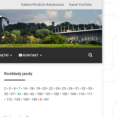
Galeria Płockich Autobusów
Kanał YouTube
Wyszukaj
IĄTKI
KONTAKT
Rozkłady jazdy
2
•
3
•
4
•
7
•
14
•
18
•
19
•
20
•
22
•
24
•
25
•
26
•
31
•
32
•
33
•
35
•
37
•
43
•
60
•
62
•
100
•
101
•
102
•
103
•
104
•
110
•
111
•
112
•
120
•
130
•
140
•
B
•
N1