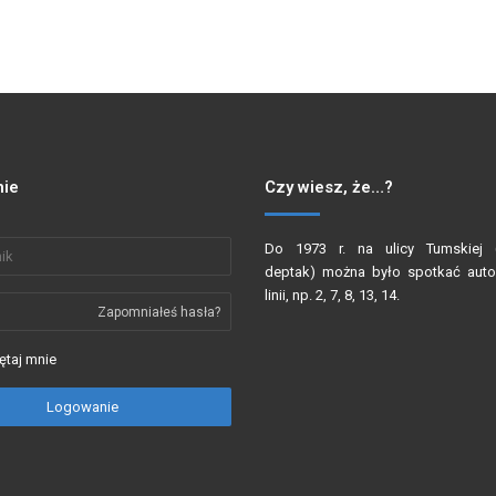
ie
Czy wiesz, że…?
Do 1973 r. na ulicy Tumskiej (
deptak) można było spotkać auto
linii, np. 2, 7, 8, 13, 14.
Zapomniałeś hasła?
taj mnie
Logowanie