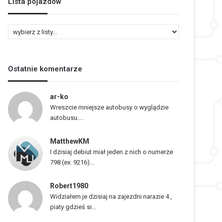
Lista pojazdów
L
i
s
t
Ostatnie komentarze
a
p
o
ar-ko
j
Wreszcie mniejsze autobusy o wyglądzie
a
autobusu....
z
d
MatthewKM
ó
I dzisiaj debiut miał jeden z nich o numerze
w
798 (ex. 9216)...
Robert1980
Widziałem je dzisiaj na zajezdni narazie 4 ,
piaty gdzieś si...