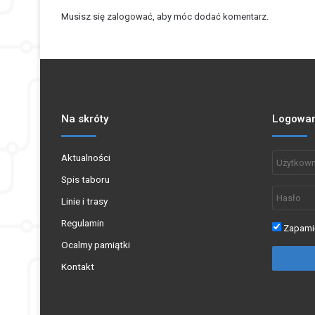
Musisz się
zalogować
, aby móc dodać komentarz.
Na skróty
Logowan
Aktualności
Spis taboru
Linie i trasy
Regulamin
Zapamię
Ocalmy pamiątki
Kontakt