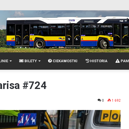
INIE
BILETY
CIEKAWOSTKI
HISTORIA
PAM
arisa #724
0
1 692