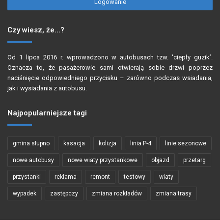
Logowanie
Czy wiesz, że…?
Od 1 lipca 2016 r. wprowadzono w autobusach tzw. 'ciepły guzik’.
Oznacza to, że pasażerowie sami otwierają sobie drzwi poprzez
naciśnięcie odpowiedniego przycisku – zarówno podczas wsiadania,
jak i wysiadania z autobusu.
Najpopularniejsze tagi
gmina słupno
kasacja
kolizja
linia P-4
linie sezonowe
nowe autobusy
nowe wiaty przystankowe
objazd
przetarg
przystanki
reklama
remont
testowy
wiaty
wypadek
zastępczy
zmiana rozkładów
zmiana trasy