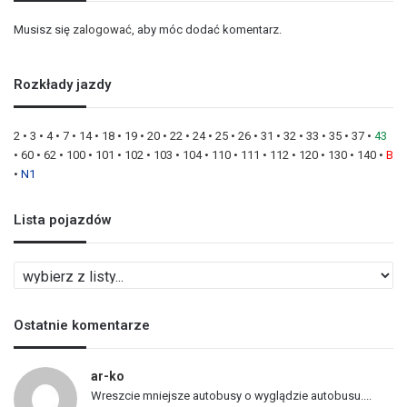
Musisz się
zalogować
, aby móc dodać komentarz.
Rozkłady jazdy
2
•
3
•
4
•
7
•
14
•
18
•
19
•
20
•
22
•
24
•
25
•
26
•
31
•
32
•
33
•
35
•
37
•
43
•
60
•
62
•
100
•
101
•
102
•
103
•
104
•
110
•
111
•
112
•
120
•
130
•
140
•
B
•
N1
Lista pojazdów
L
i
s
Ostatnie komentarze
t
a
p
ar-ko
o
Wreszcie mniejsze autobusy o wyglądzie autobusu....
j