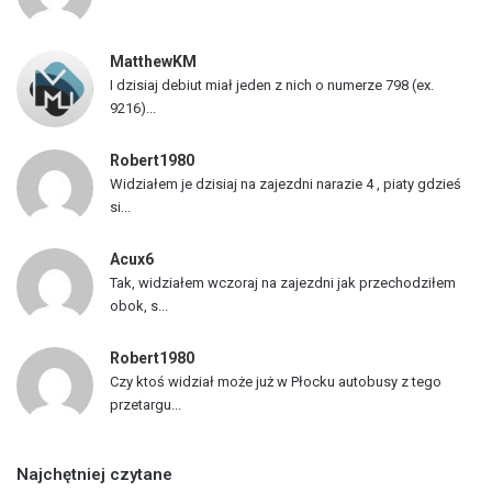
a
z
MatthewKM
d
I dzisiaj debiut miał jeden z nich o numerze 798 (ex.
ó
9216)...
w
Robert1980
Widziałem je dzisiaj na zajezdni narazie 4 , piaty gdzieś
si...
Acux6
Tak, widziałem wczoraj na zajezdni jak przechodziłem
obok, s...
Robert1980
Czy ktoś widział może już w Płocku autobusy z tego
przetargu...
Najchętniej czytane