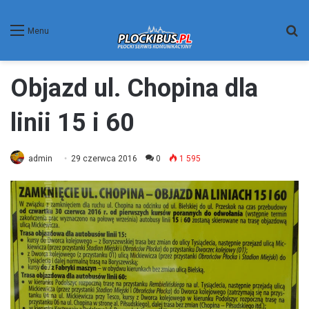
W
Menu
Objazd ul. Chopina dla
linii 15 i 60
admin
29 czerwca 2016
0
1 595