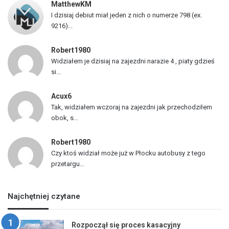
MatthewKM
d
I dzisiaj debiut miał jeden z nich o numerze 798 (ex.
ó
9216)...
w
Robert1980
Widziałem je dzisiaj na zajezdni narazie 4 , piaty gdzieś
si...
Acux6
Tak, widziałem wczoraj na zajezdni jak przechodziłem
obok, s...
Robert1980
Czy ktoś widział może już w Płocku autobusy z tego
przetargu...
Najchętniej czytane
Rozpoczął się proces kasacyjny