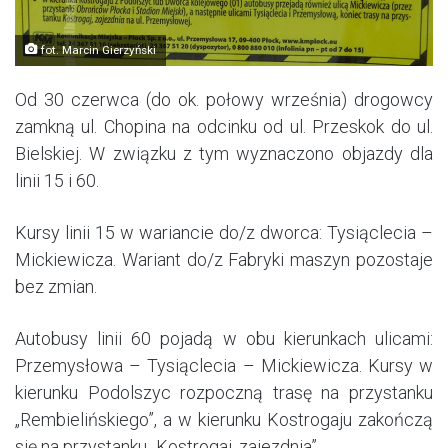
fot. Marcin Gierzyński
Od 30 czerwca (do ok. połowy września) drogowcy
zamkną ul. Chopina na odcinku od ul. Przeskok do ul.
Bielskiej. W związku z tym wyznaczono objazdy dla
linii 15 i 60.
Kursy linii 15 w wariancie do/z dworca: Tysiąclecia –
Mickiewicza. Wariant do/z Fabryki maszyn pozostaje
bez zmian.
Autobusy linii 60 pojadą w obu kierunkach ulicami:
Przemysłowa – Tysiąclecia – Mickiewicza. Kursy w
kierunku Podolszyc rozpoczną trasę na przystanku
„Rembielińskiego”, a w kierunku Kostrogaju zakończą
się na przystanku „Kostrogaj, zajezdnia”.