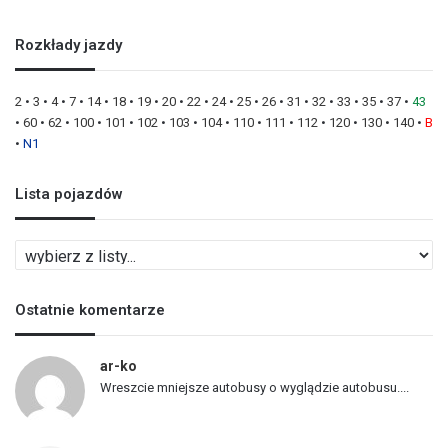
Rozkłady jazdy
2
•
3
•
4
•
7
•
14
•
18
•
19
•
20
•
22
•
24
•
25
•
26
•
31
•
32
•
33
•
35
•
37
•
43
•
60
•
62
•
100
•
101
•
102
•
103
•
104
•
110
•
111
•
112
•
120
•
130
•
140
•
B
•
N1
Lista pojazdów
L
i
s
Ostatnie komentarze
t
a
p
ar-ko
o
Wreszcie mniejsze autobusy o wyglądzie autobusu....
j
a
z