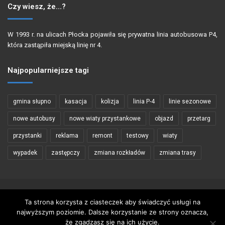
Czy wiesz, że…?
W 1993 r. na ulicach Płocka pojawiła się prywatna linia autobusowa P4,
która zastąpiła miejską linię nr 4.
Najpopularniejsze tagi
gmina słupno
kasacja
kolizja
linia P-4
linie sezonowe
nowe autobusy
nowe wiaty przystankowe
objazd
przetarg
przystanki
reklama
remont
testowy
wiaty
wypadek
zastępczy
zmiana rozkładów
zmiana trasy
Copyright © 2002 - 2026 PŁOCKIBUS
Ta strona korzysta z ciasteczek aby świadczyć usługi na
najwyższym poziomie. Dalsze korzystanie ze strony oznacza,
Wykorzystywanie materiałów zawartych na stronie tylko za zgodą
że zgadzasz się na ich użycie.