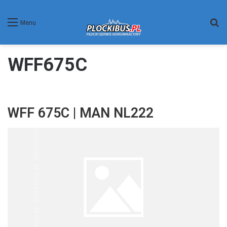
W
Menu
WFF675C
WFF 675C | MAN NL222