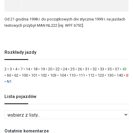
Od 21 grudnia 1998 r. do początkowych dni stycznia 1999 r. na jazdach
testowych przybył MAN NL222 [rej. WFF 675C].
Rozkłady jazdy
2
•
3
•
4
•
7
•
14
•
18
•
19
•
20
•
22
•
24
•
25
•
26
•
31
•
32
•
33
•
35
•
37
•
43
•
60
•
62
•
100
•
101
•
102
•
103
•
104
•
110
•
111
•
112
•
120
•
130
•
140
•
B
•
N1
Lista pojazdów
L
i
s
Ostatnie komentarze
t