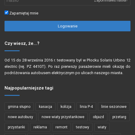
Zapomniałeś hasła?
Zapamiętaj mnie
Logowanie
Czy wiesz, że…?
Od 15 do 28 września 2016 r. testowany był w Płocku Solaris Urbino 12
electric (rej. PZ 441GT). Po raz pierwszy pasażerowie mieli okazję do
podróżowania autobusem elektrycznym po ulicach naszego miasta.
Najpopularniejsze tagi
gmina słupno
kasacja
kolizja
linia P-4
linie sezonowe
nowe autobusy
nowe wiaty przystankowe
objazd
przetarg
przystanki
reklama
remont
testowy
wiaty