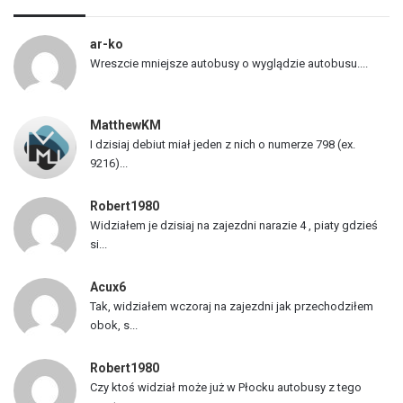
a
p
ar-ko
o
Wreszcie mniejsze autobusy o wyglądzie autobusu....
j
a
z
MatthewKM
d
I dzisiaj debiut miał jeden z nich o numerze 798 (ex.
ó
9216)...
w
Robert1980
Widziałem je dzisiaj na zajezdni narazie 4 , piaty gdzieś
si...
Acux6
Tak, widziałem wczoraj na zajezdni jak przechodziłem
obok, s...
Robert1980
Czy ktoś widział może już w Płocku autobusy z tego