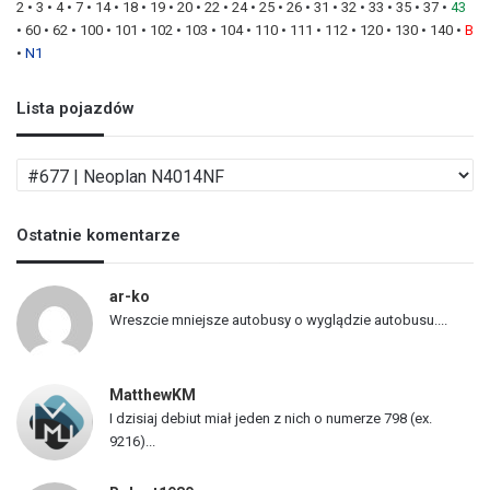
2
•
3
•
4
•
7
•
14
•
18
•
19
•
20
•
22
•
24
•
25
•
26
•
31
•
32
•
33
•
35
•
37
•
43
•
60
•
62
•
100
•
101
•
102
•
103
•
104
•
110
•
111
•
112
•
120
•
130
•
140
•
B
•
N1
Lista pojazdów
L
i
s
Ostatnie komentarze
t
a
p
ar-ko
o
Wreszcie mniejsze autobusy o wyglądzie autobusu....
j
a
z
MatthewKM
d
I dzisiaj debiut miał jeden z nich o numerze 798 (ex.
ó
9216)...
w