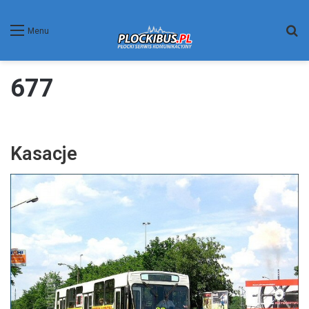
W
Menu
677
Kasacje