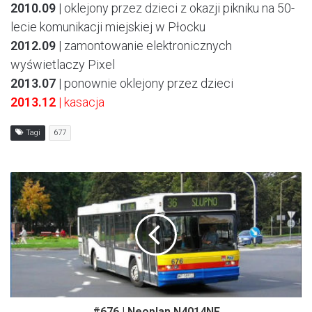
2010.09
| oklejony przez dzieci z okazji pikniku na 50-
lecie komunikacji miejskiej w Płocku
2012.09
| zamontowanie elektronicznych
wyświetlaczy Pixel
2013.07
| ponownie oklejony przez dzieci
2013.12
| kasacja
Tagi
677
#676 | Neoplan N4014NF