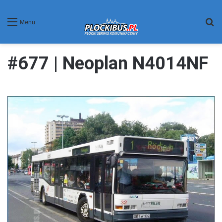
W
Menu
#677 | Neoplan N4014NF