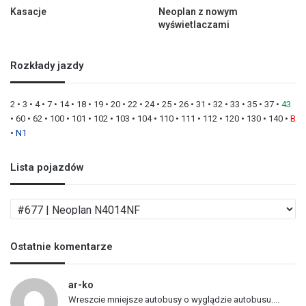
Kasacje
Neoplan z nowym
wyświetlaczami
Rozkłady jazdy
2
•
3
•
4
•
7
•
14
•
18
•
19
•
20
•
22
•
24
•
25
•
26
•
31
•
32
•
33
•
35
•
37
•
43
•
60
•
62
•
100
•
101
•
102
•
103
•
104
•
110
•
111
•
112
•
120
•
130
•
140
•
B
•
N1
Lista pojazdów
L
i
s
Ostatnie komentarze
t
a
p
ar-ko
o
Wreszcie mniejsze autobusy o wyglądzie autobusu....