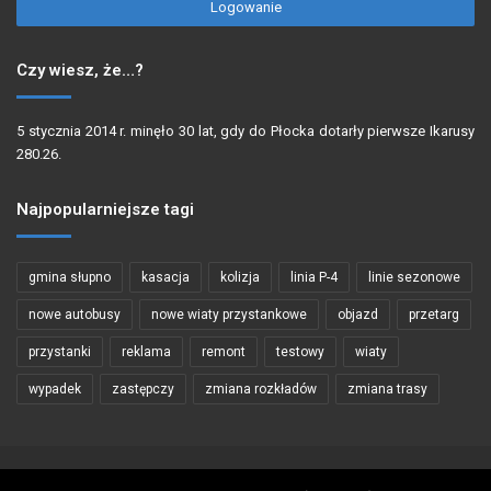
Logowanie
Czy wiesz, że…?
5 stycznia 2014 r. minęło 30 lat, gdy do Płocka dotarły pierwsze Ikarusy
280.26.
Najpopularniejsze tagi
gmina słupno
kasacja
kolizja
linia P-4
linie sezonowe
nowe autobusy
nowe wiaty przystankowe
objazd
przetarg
przystanki
reklama
remont
testowy
wiaty
wypadek
zastępczy
zmiana rozkładów
zmiana trasy
Copyright © 2002 - 2026 PŁOCKIBUS