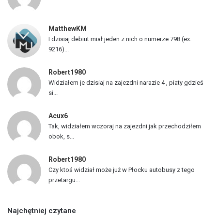
j
a
z
MatthewKM
d
I dzisiaj debiut miał jeden z nich o numerze 798 (ex.
ó
9216)...
w
Robert1980
Widziałem je dzisiaj na zajezdni narazie 4 , piaty gdzieś
si...
Acux6
Tak, widziałem wczoraj na zajezdni jak przechodziłem
obok, s...
Robert1980
Czy ktoś widział może już w Płocku autobusy z tego
przetargu...
Najchętniej czytane