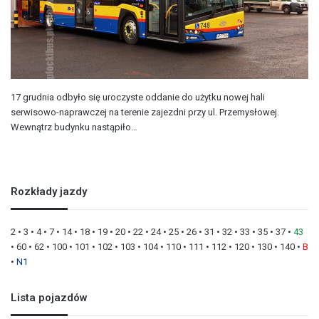
17 grudnia odbyło się uroczyste oddanie do użytku nowej hali
serwisowo-naprawczej na terenie zajezdni przy ul. Przemysłowej.
Wewnątrz budynku nastąpiło…
Rozkłady jazdy
2
•
3
•
4
•
7
•
14
•
18
•
19
•
20
•
22
•
24
•
25
•
26
•
31
•
32
•
33
•
35
•
37
•
43
•
60
•
62
•
100
•
101
•
102
•
103
•
104
•
110
•
111
•
112
•
120
•
130
•
140
•
B
•
N1
Lista pojazdów