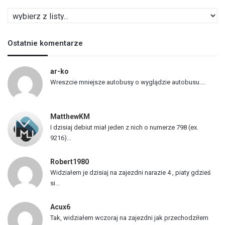
L
i
s
Ostatnie komentarze
t
a
p
ar-ko
o
Wreszcie mniejsze autobusy o wyglądzie autobusu....
j
a
z
MatthewKM
d
I dzisiaj debiut miał jeden z nich o numerze 798 (ex.
ó
9216)...
w
Robert1980
Widziałem je dzisiaj na zajezdni narazie 4 , piaty gdzieś
si...
Acux6
Tak, widziałem wczoraj na zajezdni jak przechodziłem