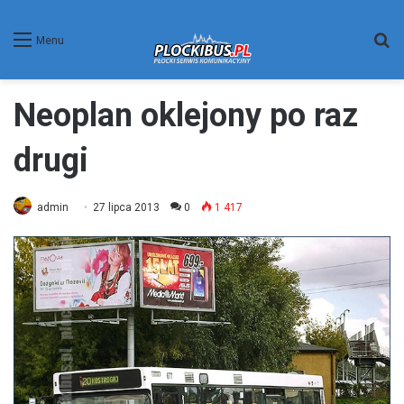
W
Menu
Neoplan oklejony po raz
drugi
admin
27 lipca 2013
0
1 417