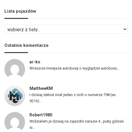
Lista pojazdów
L
i
s
Ostatnie komentarze
t
a
p
ar-ko
o
Wreszcie mniejsze autobusy o wyglądzie autobusu....
j
a
z
MatthewKM
d
I dzisiaj debiut miał jeden z nich o numerze 798 (ex.
ó
9216)...
w
Robert1980
Widziałem je dzisiaj na zajezdni narazie 4 , piaty gdzieś
si...