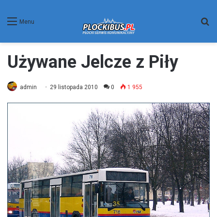
W
Menu
Używane Jelcze z Piły
admin
29 listopada 2010
0
1 955