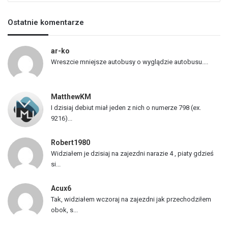
i
s
Ostatnie komentarze
t
a
p
ar-ko
o
Wreszcie mniejsze autobusy o wyglądzie autobusu....
j
a
z
MatthewKM
d
I dzisiaj debiut miał jeden z nich o numerze 798 (ex.
ó
9216)...
w
Robert1980
Widziałem je dzisiaj na zajezdni narazie 4 , piaty gdzieś
si...
Acux6
Tak, widziałem wczoraj na zajezdni jak przechodziłem
obok, s...