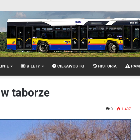
INIE
BILETY
CIEKAWOSTKI
HISTORIA
PAM
w taborze
0
1 497