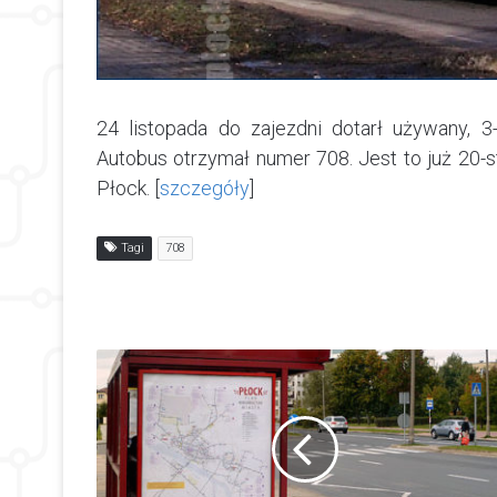
24 listopada do zajezdni dotarł używany,
Autobus otrzymał numer 708. Jest to już 20-
Płock. [
szczegóły
]
Tagi
708