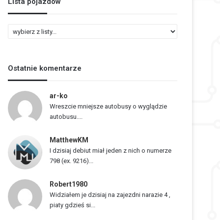
Lista pojazdów
L
i
s
t
Ostatnie komentarze
a
p
o
ar-ko
j
Wreszcie mniejsze autobusy o wyglądzie
a
autobusu....
z
d
MatthewKM
ó
I dzisiaj debiut miał jeden z nich o numerze
w
798 (ex. 9216)...
Robert1980
Widziałem je dzisiaj na zajezdni narazie 4 ,
piaty gdzieś si...