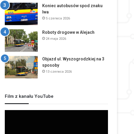
Koniec autobusów spod znaku
lwa
5 czerwca 2026
Roboty drogowe w Alejach
24 maja 2026
Objazd ul. Wyszogrodzkiej na 3
sposoby
13 czerwca 2026
Film z kanału YouTube