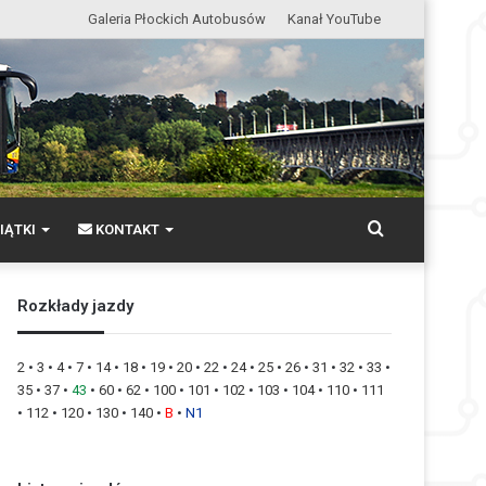
Galeria Płockich Autobusów
Kanał YouTube
Wyszukaj
IĄTKI
KONTAKT
Rozkłady jazdy
2
•
3
•
4
•
7
•
14
•
18
•
19
•
20
•
22
•
24
•
25
•
26
•
31
•
32
•
33
•
35
•
37
•
43
•
60
•
62
•
100
•
101
•
102
•
103
•
104
•
110
•
111
•
112
•
120
•
130
•
140
•
B
•
N1