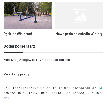
Pętla na Winiarach
Nowa pętla na osiedlu Winiary
Dodaj komentarz
Musisz się
zalogować
, aby móc dodać komentarz.
Rozkłady jazdy
2
•
3
•
4
•
7
•
14
•
18
•
19
•
20
•
22
•
24
•
25
•
26
•
31
•
32
•
33
•
35
•
37
•
43
•
60
•
62
•
100
•
101
•
102
•
103
•
104
•
110
•
111
•
112
•
120
•
130
•
140
•
B
•
N1