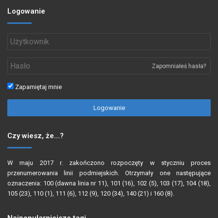
Logowanie
Zapomniałeś hasła?
Zapamiętaj mnie
Logowanie
Czy wiesz, że…?
W maju 2017 r. zakończono rozpoczęty w styczniu proces
przenumerowania linii podmiejskich. Otrzymały one następujące
oznaczenia: 100 (dawna linia nr 11), 101 (16), 102 (5), 103 (17), 104 (18),
105 (23), 110 (1), 111 (6), 112 (9), 120 (34), 140 (21) i 160 (8).
Najpopularniejsze tagi