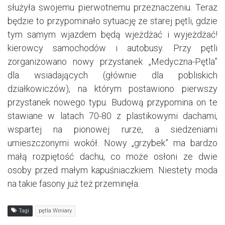
służyła swojemu pierwotnemu przeznaczeniu. Teraz
będzie to przypominało sytuację ze starej pętli, gdzie
tym samym wjazdem będą wjeżdżać i wyjeżdżać!
kierowcy samochodów i autobusy. Przy pętli
zorganizowano nowy przystanek „Medyczna-Pętla”
dla wsiadających (głównie dla pobliskich
działkowiczów), na którym postawiono pierwszy
przystanek nowego typu. Budową przypomina on te
stawiane w latach 70-80 z plastikowymi dachami,
wspartej na pionowej rurze, a siedzeniami
umieszczonymi wokół. Nowy „grzybek” ma bardzo
małą rozpiętość dachu, co może osłoni ze dwie
osoby przed małym kapuśniaczkiem. Niestety moda
na takie fasony już też przeminęła.
Tagi
pętla Winiary