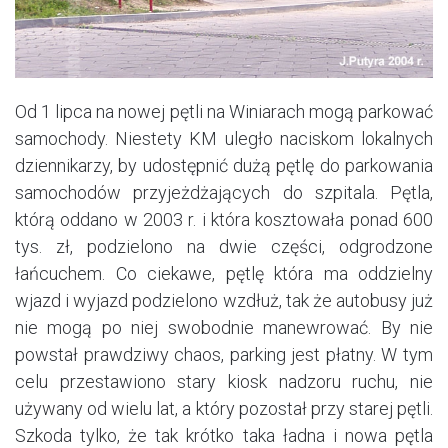
Od 1 lipca na nowej pętli na Winiarach mogą parkować
samochody. Niestety KM uległo naciskom lokalnych
dziennikarzy, by udostępnić dużą pętlę do parkowania
samochodów przyjeżdżających do szpitala. Pętla,
którą oddano w 2003 r. i która kosztowała ponad 600
tys. zł, podzielono na dwie części, odgrodzone
łańcuchem. Co ciekawe, pętlę która ma oddzielny
wjazd i wyjazd podzielono wzdłuż, tak że autobusy już
nie mogą po niej swobodnie manewrować. By nie
powstał prawdziwy chaos, parking jest płatny. W tym
celu przestawiono stary kiosk nadzoru ruchu, nie
używany od wielu lat, a który pozostał przy starej pętli.
Szkoda tylko, że tak krótko taka ładna i nowa pętla