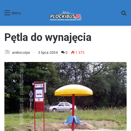
W
Menu
Pętla do wynajęcia
arekscorps
3 lipca 2004
0
1 375