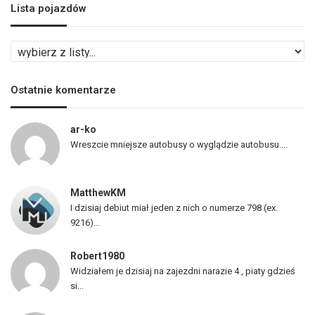
Lista pojazdów
L
i
s
Ostatnie komentarze
t
a
p
ar-ko
o
Wreszcie mniejsze autobusy o wyglądzie autobusu....
j
a
z
MatthewKM
d
I dzisiaj debiut miał jeden z nich o numerze 798 (ex.
ó
9216)...
w
Robert1980
Widziałem je dzisiaj na zajezdni narazie 4 , piaty gdzieś
si...