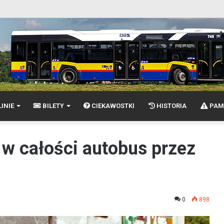
INIE
BILETY
CIEKAWOSTKI
HISTORIA
PAM
w całości autobus przez
0
898