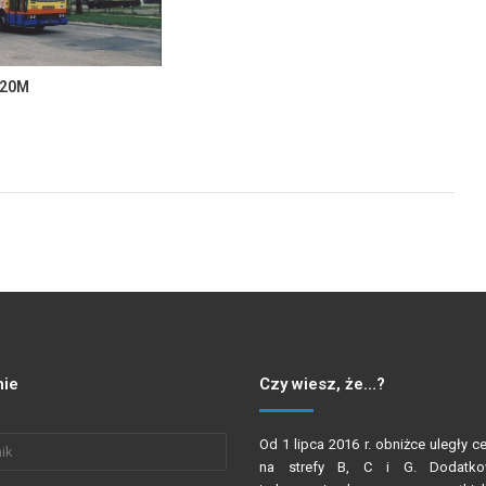
120M
ie
Czy wiesz, że…?
Od 1 lipca 2016 r. obniżce uległy c
na strefy B, C i G. Dodatko