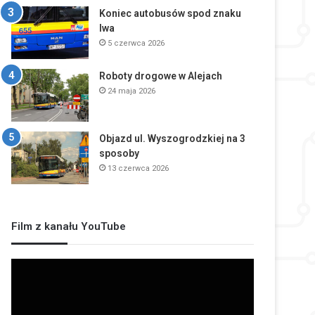
Koniec autobusów spod znaku
lwa
5 czerwca 2026
Roboty drogowe w Alejach
24 maja 2026
Objazd ul. Wyszogrodzkiej na 3
sposoby
13 czerwca 2026
Film z kanału YouTube