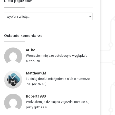
Lista pojazdów
L
i
s
t
Ostatnie komentarze
a
p
o
ar-ko
j
Wreszcie mniejsze autobusy o wyglądzie
a
autobusu....
z
d
MatthewKM
ó
I dzisiaj debiut miał jeden z nich o numerze
w
798 (ex. 9216)...
Robert1980
Widziałem je dzisiaj na zajezdni narazie 4 ,
piaty gdzieś si...