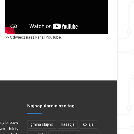
>> Odwiedź nasz kanał YouTube!
Najpopularniejsze tagi
eny biletów
gmina słupno
kasacja
kolizja
wo bilety