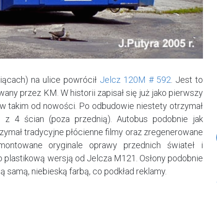
siącach) na ulice powrócił
Jelcz 120M # 592
. Jest to
any przez KM. W historii zapisał się już jako pierwszy
w takim od nowości. Po odbudowie niestety otrzymał
 z 4 ścian (poza przednią). Autobus podobnie jak
zymał tradycyjne płócienne filmy oraz zregenerowane
amontowane oryginale oprawy przednich świateł i
no plastikową wersją od Jelcza M121. Osłony podobnie
ą samą, niebieską farbą, co podkład reklamy.