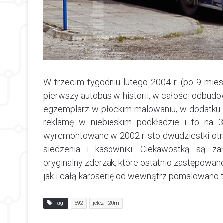
W trzecim tygodniu lutego 2004 r. (po 9 mie
pierwszy autobus w historii, w całości odbudow
egzemplarz w płockim malowaniu, w dodatku 
reklamę w niebieskim podkładzie i to na 3
wyremontowane w 2002 r. sto-dwudziestki otr
siedzenia i kasowniki. Ciekawostką są z
oryginalny zderzak, które ostatnio zastępowa
jak i całą karoserię od wewnątrz pomalowano t
Tagi
592
jelcz 120m