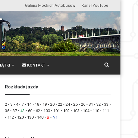
Galeria Płockich Autobusów
Kanał YouTube
Wyszukaj
IĄTKI
KONTAKT
Rozkłady jazdy
2
•
3
•
4
•
7
•
14
•
18
•
19
•
20
•
22
•
24
•
25
•
26
•
31
•
32
•
33
•
35
•
37
•
43
•
60
•
62
•
100
•
101
•
102
•
103
•
104
•
110
•
111
•
112
•
120
•
130
•
140
•
B
•
N1