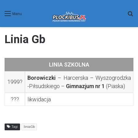
W
Menu
Linia Gb
LINIA SZKOLNA
Borowiczki
– Harcerska – Wyszogrodzka
1999?
-Piłsudskiego –
Gimnazjum nr 1
(Piaska)
???
likwidacja
Tagi
liniaGb