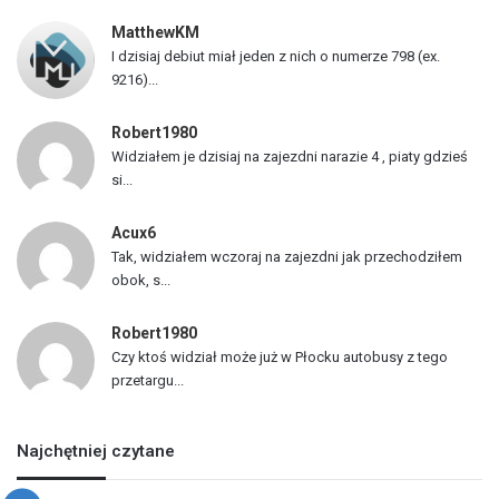
z
MatthewKM
d
I dzisiaj debiut miał jeden z nich o numerze 798 (ex.
ó
9216)...
w
Robert1980
Widziałem je dzisiaj na zajezdni narazie 4 , piaty gdzieś
si...
Acux6
Tak, widziałem wczoraj na zajezdni jak przechodziłem
obok, s...
Robert1980
Czy ktoś widział może już w Płocku autobusy z tego
przetargu...
Najchętniej czytane