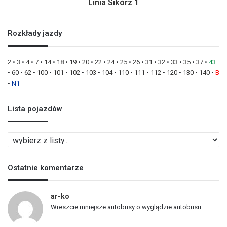
Linia Sikórz 1
Rozkłady jazdy
2
•
3
•
4
•
7
•
14
•
18
•
19
•
20
•
22
•
24
•
25
•
26
•
31
•
32
•
33
•
35
•
37
•
43
•
60
•
62
•
100
•
101
•
102
•
103
•
104
•
110
•
111
•
112
•
120
•
130
•
140
•
B
•
N1
Lista pojazdów
L
i
s
Ostatnie komentarze
t
a
p
ar-ko
o
Wreszcie mniejsze autobusy o wyglądzie autobusu....
j
a