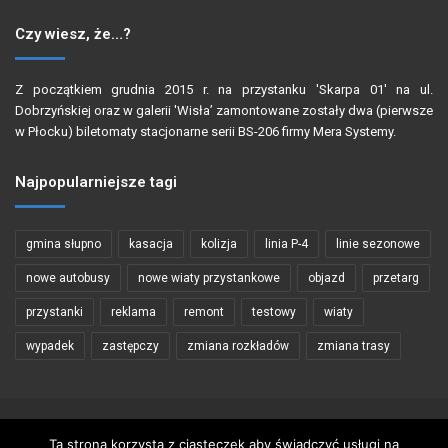
Czy wiesz, że…?
Z początkiem grudnia 2015 r. na przystanku 'Skarpa 01′ na ul.
Dobrzyńskiej oraz w galerii 'Wisła’ zamontowane zostały dwa (pierwsze
w Płocku) biletomaty stacjonarne serii BS-206 firmy Mera Systemy.
Najpopularniejsze tagi
gmina słupno
kasacja
kolizja
linia P-4
linie sezonowe
nowe autobusy
nowe wiaty przystankowe
objazd
przetarg
przystanki
reklama
remont
testowy
wiaty
wypadek
zastępczy
zmiana rozkładów
zmiana trasy
Copyright © 2002 - 2026 PŁOCKIBUS
Ta strona korzysta z ciasteczek aby świadczyć usługi na