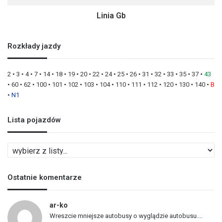
Linia Gb
Rozkłady jazdy
2
•
3
•
4
•
7
•
14
•
18
•
19
•
20
•
22
•
24
•
25
•
26
•
31
•
32
•
33
•
35
•
37
•
43
•
60
•
62
•
100
•
101
•
102
•
103
•
104
•
110
•
111
•
112
•
120
•
130
•
140
•
B
•
N1
Lista pojazdów
L
i
s
Ostatnie komentarze
t
a
p
ar-ko
o
Wreszcie mniejsze autobusy o wyglądzie autobusu....
j