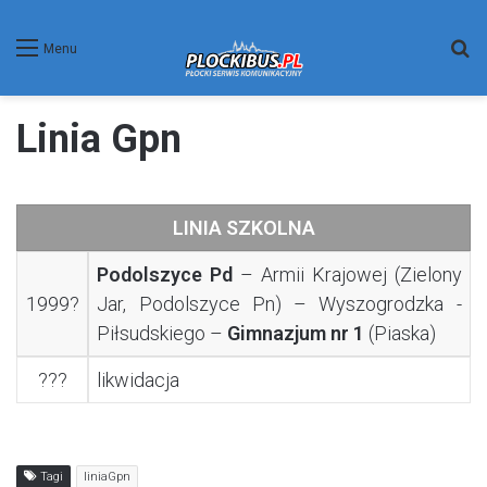
W
Menu
Linia Gpn
LINIA SZKOLNA
Podolszyce Pd
– Armii Krajowej (Zielony
1999?
Jar, Podolszyce Pn) – Wyszogrodzka -
Piłsudskiego –
Gimnazjum nr 1
(Piaska)
???
likwidacja
Tagi
liniaGpn