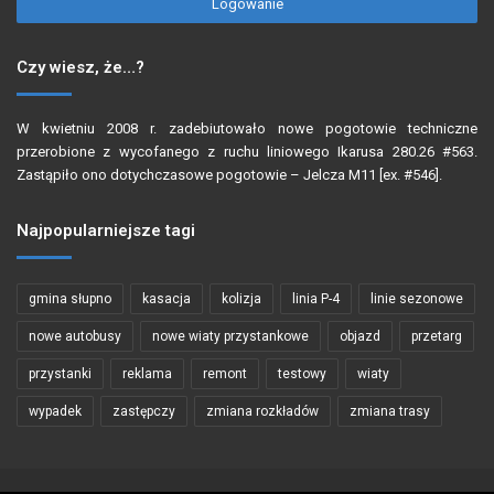
Logowanie
Czy wiesz, że…?
W kwietniu 2008 r. zadebiutowało nowe pogotowie techniczne
przerobione z wycofanego z ruchu liniowego Ikarusa 280.26 #563.
Zastąpiło ono dotychczasowe pogotowie – Jelcza M11 [ex. #546].
Najpopularniejsze tagi
gmina słupno
kasacja
kolizja
linia P-4
linie sezonowe
nowe autobusy
nowe wiaty przystankowe
objazd
przetarg
przystanki
reklama
remont
testowy
wiaty
wypadek
zastępczy
zmiana rozkładów
zmiana trasy