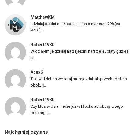
a
z
MatthewKM
d
I dzisiaj debiut miał jeden z nich o numerze 798 (ex.
ó
9216)...
w
Robert1980
Widziałem je dzisiaj na zajezdni narazie 4 , piaty gdzieś
si...
Acux6
Tak, widziałem wczoraj na zajezdni jak przechodziłem
obok, s...
Robert1980
Czy ktoś widział może już w Płocku autobusy z tego
przetargu...
Najchętniej czytane