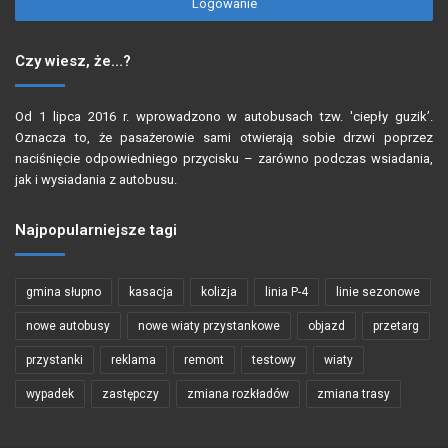
Logowanie
Czy wiesz, że…?
Od 1 lipca 2016 r. wprowadzono w autobusach tzw. 'ciepły guzik’.
Oznacza to, że pasażerowie sami otwierają sobie drzwi poprzez
naciśnięcie odpowiedniego przycisku – zarówno podczas wsiadania,
jak i wysiadania z autobusu.
Najpopularniejsze tagi
gmina słupno
kasacja
kolizja
linia P-4
linie sezonowe
nowe autobusy
nowe wiaty przystankowe
objazd
przetarg
przystanki
reklama
remont
testowy
wiaty
wypadek
zastępczy
zmiana rozkładów
zmiana trasy