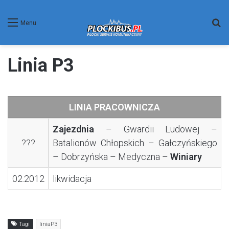
W
Menu
Linia P3
LINIA PRACOWNICZA
Zajezdnia
– Gwardii Ludowej –
???
Batalionów Chłopskich – Gałczyńskiego
– Dobrzyńska – Medyczna –
Winiary
02.2012
likwidacja
Tagi
liniaP3