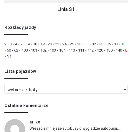
Linia S1
Rozkłady jazdy
2
•
3
•
4
•
7
•
14
•
18
•
19
•
20
•
22
•
24
•
25
•
26
•
31
•
32
•
33
•
35
•
37
•
43
•
60
•
62
•
100
•
101
•
102
•
103
•
104
•
110
•
111
•
112
•
120
•
130
•
140
•
B
•
N1
Lista pojazdów
L
i
s
Ostatnie komentarze
t
a
p
ar-ko
o
Wreszcie mniejsze autobusy o wyglądzie autobusu....
j