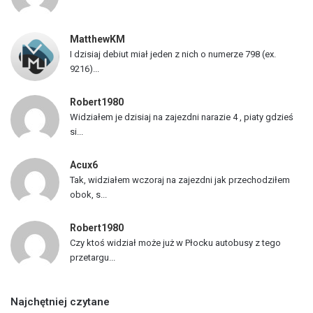
a
z
MatthewKM
d
I dzisiaj debiut miał jeden z nich o numerze 798 (ex.
ó
9216)...
w
Robert1980
Widziałem je dzisiaj na zajezdni narazie 4 , piaty gdzieś
si...
Acux6
Tak, widziałem wczoraj na zajezdni jak przechodziłem
obok, s...
Robert1980
Czy ktoś widział może już w Płocku autobusy z tego
przetargu...
Najchętniej czytane