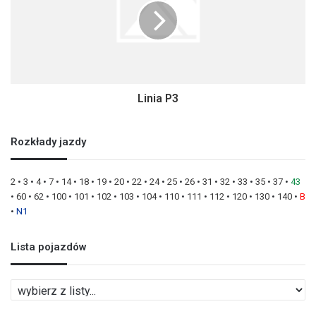
Linia P3
Rozkłady jazdy
2
•
3
•
4
•
7
•
14
•
18
•
19
•
20
•
22
•
24
•
25
•
26
•
31
•
32
•
33
•
35
•
37
•
43
•
60
•
62
•
100
•
101
•
102
•
103
•
104
•
110
•
111
•
112
•
120
•
130
•
140
•
B
•
N1
Lista pojazdów
L
i