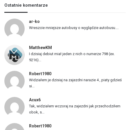
s
Ostatnie komentarze
t
a
p
ar-ko
o
Wreszcie mniejsze autobusy o wyglądzie autobusu....
j
a
z
MatthewKM
d
I dzisiaj debiut miał jeden z nich o numerze 798 (ex.
ó
9216)...
w
Robert1980
Widziałem je dzisiaj na zajezdni narazie 4 , piaty gdzieś
si...
Acux6
Tak, widziałem wczoraj na zajezdni jak przechodziłem
obok, s...
Robert1980