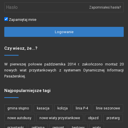
Zapomniałeś hasła?
Zapamiętaj mnie
Logowanie
Czy wiesz, że…?
W pierwszej połowie października 2014 r. zakończono montaż 20
nowych wiat przystankowych z systemem Dynamicznej Informacji
Pasażerskiej.
Najpopularniejsze tagi
gmina słupno
kasacja
kolizja
linia P-4
linie sezonowe
nowe autobusy
nowe wiaty przystankowe
objazd
przetarg
przystanki
reklama
remont
testowy
wiaty